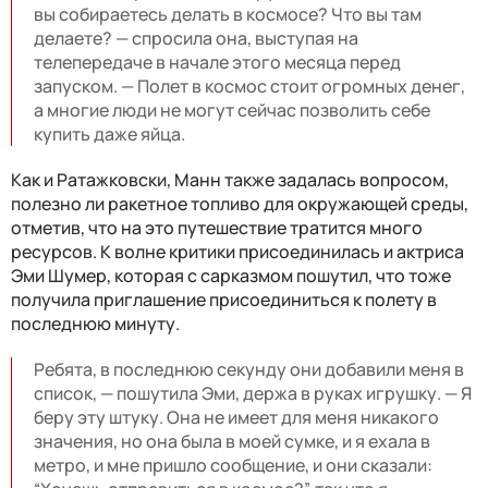
вы собираетесь делать в космосе? Что вы там
делаете? — спросила она, выступая на
телепередаче в начале этого месяца перед
запуском. — Полет в космос стоит огромных денег,
а многие люди не могут сейчас позволить себе
купить даже яйца.
Как и Ратажковски, Манн также задалась вопросом,
полезно ли ракетное топливо для окружающей среды,
отметив, что на это путешествие тратится много
ресурсов. К волне критики присоединилась и актриса
Эми Шумер, которая с сарказмом пошутил, что тоже
получила приглашение присоединиться к полету в
последнюю минуту.
Ребята, в последнюю секунду они добавили меня в
список, — пошутила Эми, держа в руках игрушку. — Я
беру эту штуку. Она не имеет для меня никакого
значения, но она была в моей сумке, и я ехала в
метро, ​​и мне пришло сообщение, и они сказали: