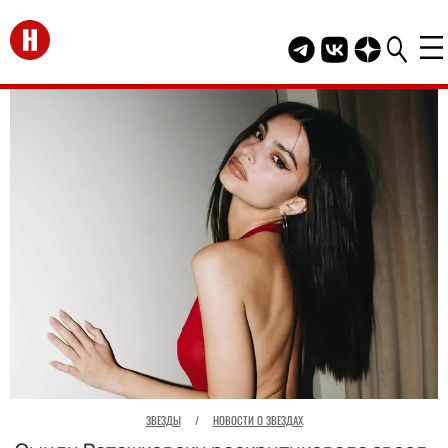
Перейти на главную
Telegram канал HEL
Группа HELLO В
Канал HELLO
ЗВЕЗДЫ
/
НОВОСТИ О ЗВЕЗДАХ