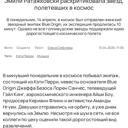
Эмили Ратажковски раскритиковала звезд,
полетевших в космос
В понедельник, 14 апреля, в космос был отправлен женский
звездный экипаж Blue Origin, их экспедиция продлилась 10
минут. Однако не все голливудские звезды поддержали идею
дорогостоящего космического полета.
Фото:
Соцсети
Текст:
Елена Соболева
15.04.2025 / 11:30
Теги:
Кэти Перри
Музыка
В минувший понедельник в космосе побывал экипаж,
состоящий из Кэти Перри, невесты основателя Blue
Origin Джеффа Безоса Лорен Санчес, телеведущей
Гэйл Кинг, аэрокосмического инженера Айши Боу,
продюсера Керианн Флинн и активистки Аманды
Нгуен. Девушки отправились на орбиту, а уже днем
вернулись на Землю. Несмотря на шум в сети, не все
коллеги по цеху оценили такой дорогостоящий вид
развлечений.