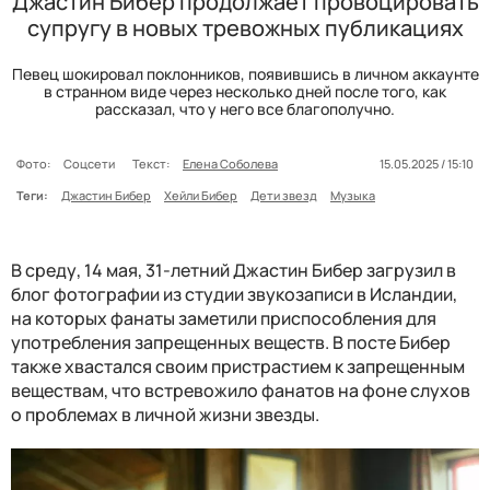
Джастин Бибер продолжает провоцировать
супругу в новых тревожных публикациях
Певец шокировал поклонников, появившись в личном аккаунте
в странном виде через несколько дней после того, как
рассказал, что у него все благополучно.
Фото:
Соцсети
Текст:
Елена Соболева
15.05.2025 / 15:10
Теги:
Джастин Бибер
Хейли Бибер
Дети звезд
Музыка
В среду, 14 мая, 31-летний Джастин Бибер загрузил в
блог фотографии из студии звукозаписи в Исландии,
на которых фанаты заметили приспособления для
употребления запрещенных веществ. В посте Бибер
также хвастался своим пристрастием к запрещенным
веществам, что встревожило фанатов на фоне слухов
о проблемах в личной жизни звезды.