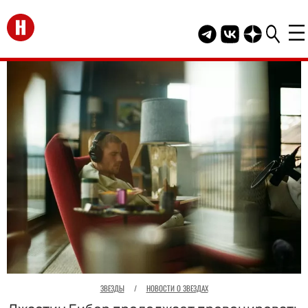
Перейти на главную
Telegram канал HEL
Группа HELLO В
Канал HELLO
ЗВЕЗДЫ
/
НОВОСТИ О ЗВЕЗДАХ