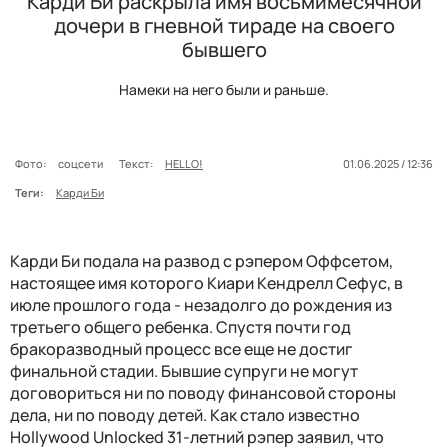
Карди Би раскрыла имя восьмимесячной
дочери в гневной тираде на своего
бывшего
Намеки на него были и раньше.
Фото:
соцсети
Текст:
HELLO!
01.06.2025 / 12:36
Теги:
Карди Би
Карди Би подала на развод с рэпером Оффсетом,
настоящее имя которого Киари Кендрелл Сефус, в
июле прошлого года - незадолго до рождения из
третьего общего ребенка. Спустя почти год
бракоразводный процесс все еще не достиг
финальной стадии. Бывшие супруги не могут
договориться ни по поводу финансовой стороны
дела, ни по поводу детей. Как стало известно
Hollywood Unlocked 31-летний рэпер заявил, что