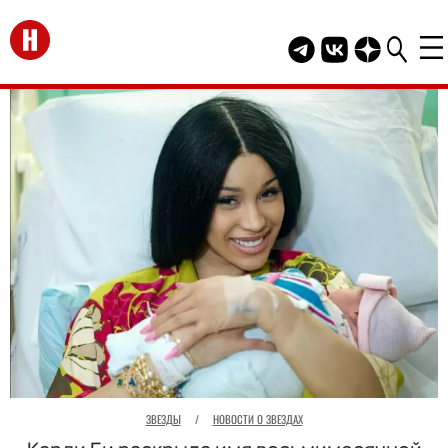
Перейти на главную
Telegram канал HEL
Группа HELLO В
Канал HELLO
ЗВЕЗДЫ
/
НОВОСТИ О ЗВЕЗДАХ