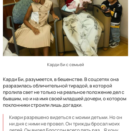
Карди Би с семьей
Карди Би, разумеется, в бешенстве. В соцсетях она
разразилась обличительной тирадой, в которой
пролила свет не только на реальное положение дел с
бывшим, но и на имя своей младшей дочери, о котором
поклонники строили лишь догадки.
Киари разрешено видеться с моими детьми. Но он
ни дня с ними не провел. Он трижды бросал моих
детей. Он видел Блоссом всего пять раз… Я хочу,