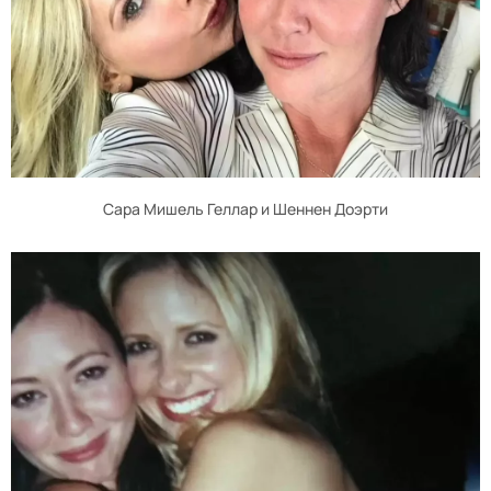
Сара Мишель Геллар и Шеннен Доэрти