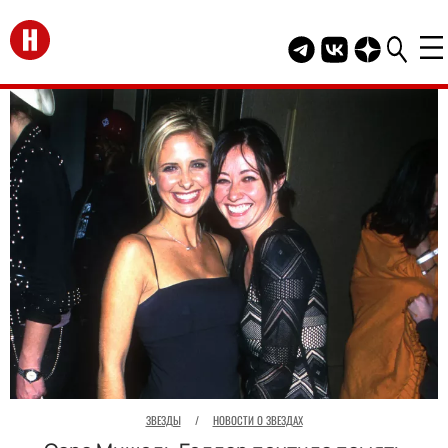
Перейти на главную
Telegram канал HEL
Группа HELLO В
Канал HELLO
ЗВЕЗДЫ
/
НОВОСТИ О ЗВЕЗДАХ