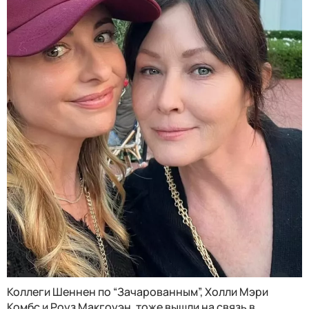
Коллеги Шеннен по “Зачарованным”, Холли Мэри
Комбс и Роуз Макгоуэн, тоже вышли на связь в