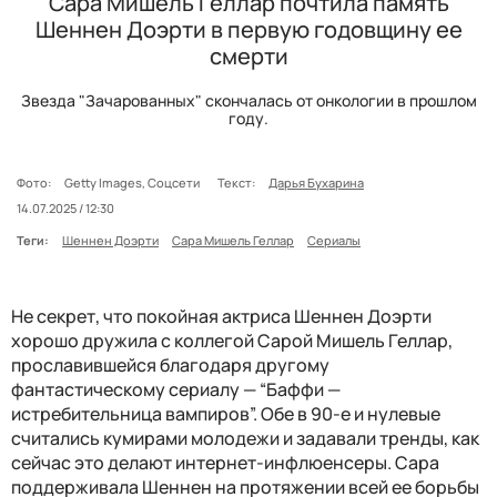
Сара Мишель Геллар почтила память
Шеннен Доэрти в первую годовщину ее
смерти
Звезда "Зачарованных" скончалась от онкологии в прошлом
году.
Фото:
Getty Images, Соцсети
Текст:
Дарья Бухарина
14.07.2025 / 12:30
Теги:
Шеннен Доэрти
Сара Мишель Геллар
Сериалы
Не секрет, что покойная актриса Шеннен Доэрти
хорошо дружила с коллегой Сарой Мишель Геллар,
прославившейся благодаря другому
фантастическому сериалу — “Баффи —
истребительница вампиров”. Обе в 90-е и нулевые
считались кумирами молодежи и задавали тренды, как
сейчас это делают интернет-инфлюенсеры. Сара
поддерживала Шеннен на протяжении всей ее борьбы