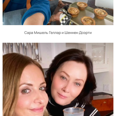
Сара Мишель Геллар и Шеннен Доэрти