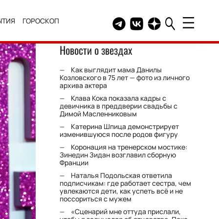
ЫТИЯ
ГОРОСКОП
Telegram канал HELLO
Группа HELLO Вконтакт
Канал HELLO в Дзе
Новости о звездах
Как выглядит мама Данилы
Козловского в 75 лет — фото из личного
архива актера
Клава Кока показала кадры с
девичника в преддверии свадьбы с
Димой Масленниковым
Катерина Шпица демонстрирует
изменившуюся после родов фигуру
Коронация на тренерском мостике:
Зинедин Зидан возглавил сборную
Франции
Наталья Подольская ответила
подписчикам: где работает сестра, чем
увлекаются дети, как успеть всё и не
поссориться с мужем
«Сценарий мне оттуда прислали,