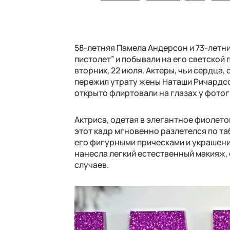
58-летняя Памела Андерсон и 73-летн
пистолет” и побывали на его светской 
вторник, 22 июля. Актеры, чьи сердца,
пережил утрату жены Наташи Ричардсон,
открыто флиртовали на глазах у фото
Актриса, одетая в элегантное фиолето
этот кадр мгновенно разлетелся по та
его фигурными прическами и украшени
нанесла легкий естественный макияж,
случаев.