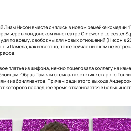
ий Лиам Нисон вместе снялись в новом ремейке комедии “
премьере в лондонском кинотеатре Cineworld Leicester Sq
 судя по всему, свободны для новых отношений (Нисон в 
 и Памела, как известно, тоже сейчас ни с кем не встреч
графов.
вое платье из шифона, нежно поцеловала коллегу на каме
блоидам. Образ Памелы отсылал к эстетике старого Голли
ями из бриллиантов. Причем ради этого выхода Андерсо
 от которого последнее время отказывается в большинст