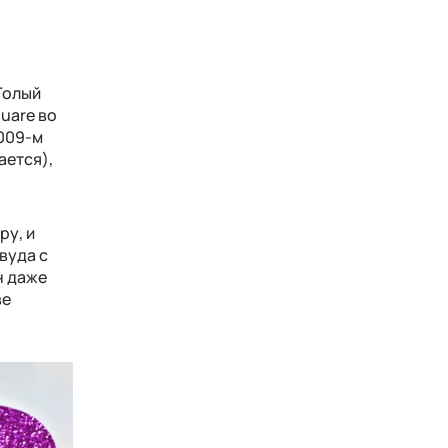
Голый
uare во
2009-м
ается),
ру, и
вуда с
н даже
ве