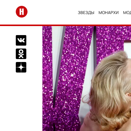
Перейти на главную
ЗВЕЗДЫ
МОНАРХИ
МО
Поделиться Вконтакте
Поделиться в Одноклассниках
Подписаться на нас в Дзен