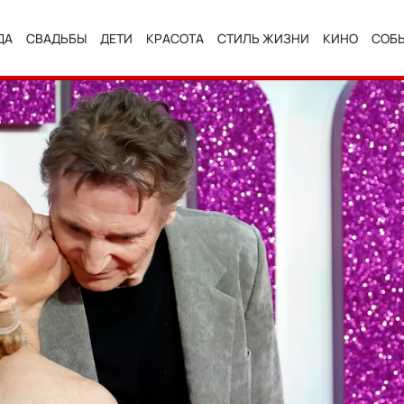
ДА
СВАДЬБЫ
ДЕТИ
КРАСОТА
СТИЛЬ ЖИЗНИ
КИНО
СОБ