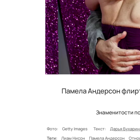
Памела Андерсон флирт
Знаменитости по
Фото:
Getty Images
Текст:
Дарья Бухарин
Теги:
Лиам Нисон
Памела Андерсон
Отно