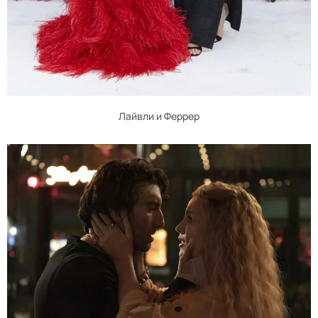
Лайвли и Феррер