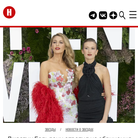
Перейти на главную
Telegram канал HEL
Группа HELLO В
Канал HELLO
ЗВЕЗДЫ
/
НОВОСТИ О ЗВЕЗДАХ