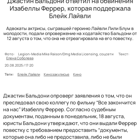
Джастин Бальдони ответил на обвинения
Изабеллы Феррер, которая поддержала
Блейк Лайвли
Адвокаты актрисы, сыгравшей героиню Лайвли Лили Блум в
молодости, подали опровержение на ходатайство Бальдони от
12 августа о том, что она не отреагировала на его повестку.
Фото:
Legion-Media Mike Raison/Dmg Media Licensing, соцсети
Текст:
Елена Соболева
20.08.2025 / 17:20
Теги:
Блейк Лайвли
Кинозакулисье
Кино
Джастин Бальдони опроверг заявления о том, что он
преследовал свою коллегу по фильму “Все закончится
на нас” Изабеллу Феррер. Согласно судебным
документам, поданным в понедельник, 18 августа,
юристы Бальдони утверждают, что они выдали Феррер
повестку с требованием предоставить “документы,
которые она либо не предоставила, либо не были