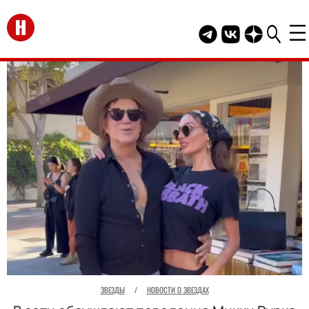
Перейти на главную
Telegram канал HEL
Группа HELLO В
Канал HELLO
ЗВЕЗДЫ
/
НОВОСТИ О ЗВЕЗДАХ