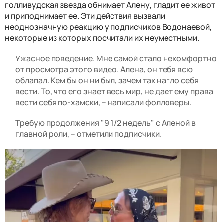
голливудская звезда обнимает Алену, гладит ее живот
и приподнимает ее. Эти действия вызвали
неоднозначную реакцию у подписчиков Водонаевой,
некоторые из которых посчитали их неуместными.
Ужасное поведение. Мне самой стало некомфортно
от просмотра этого видео. Алена, он тебя всю
облапал. Кем бы он ни был, зачем так нагло себя
вести. То, что его знает весь мир, не дает ему права
вести себя по-хамски, – написали фолловеры.
Требую продолжения "9 1/2 недель" с Аленой в
главной роли, – отметили подписчики.