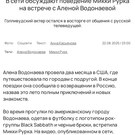
В сети обсуждают поведение Микки Рурка
на встрече с Аленой Водонаевой
Голливудский актер остался в восторге от общения с русской
телеведущей.
Фото:
Соцсети
Текст:
Анна Касьянова
22.08.2025 / 23:00
Теги:
Алена Водонаева
Микки Рурк
Алена Водонаева провела два месяца в США, где
путешествовала по городам с подругой. В конце
поездки она сообщила о возвращении в Россию,
назвав это лето полным приключений и новых
знакомств.
Во время прогулки по американскому городу
Водонаева, одетая в футболку с логотипом рок-
группы Black Sabbath и черные брюки, встретила
Микки Рурка. На видео, опубликованном в сети,