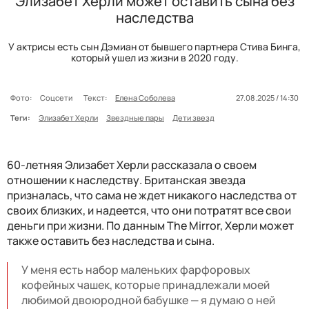
Элизабет Херли может оставить сына без
наследства
У актрисы есть сын Дэмиан от бывшего партнера Стива Бинга,
который ушел из жизни в 2020 году.
Фото:
Соцсети
Текст:
Елена Соболева
27.08.2025 / 14:30
Теги:
Элизабет Херли
Звездные пары
Дети звезд
60-летняя Элизабет Херли рассказала о своем
отношении к наследству. Британская звезда
призналась, что сама не ждет никакого наследства от
своих близких, и надеется, что они потратят все свои
деньги при жизни. По данным The Mirror, Херли может
также оставить без наследства и сына.
У меня есть набор маленьких фарфоровых
кофейных чашек, которые принадлежали моей
любимой двоюродной бабушке — я думаю о ней