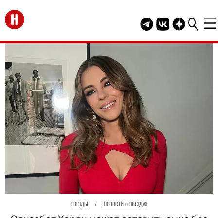
Перейти на главную
Telegram канал HEL
Группа HELLO В
Канал HELLO
ЗВЕЗДЫ
/
НОВОСТИ О ЗВЕЗДАХ