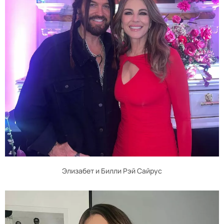
Элизабет и Билли Рэй Сайрус