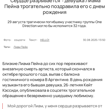
"Сердце разрывается": девушка Лиама
Пейна трогательно поздравила его с днем
рождения
29 августа трагически погибшему участнику группы One
Direction могло бы исполнится 32 года.
Фото:
соцсети
Текст:
HELLO!
30.08.2025 / 13:50
Теги:
Лиам Пейн
Близкие Лиама Пейна до сих пор переживают
внезапную смерть артиста, который скончался в
октябре прошлого года, выпав с балкона
гостиничного номера В Аргентине. В день рождения
музыканта его бывшая девушка, 26-летняя Кейт
Кэссиди, опубликовала в соцсетях трогательное
обращение к безвременно ушедшему любимому.
Мой дорогой Лиам, у меня сердце разрывается от