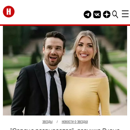
Перейти на главную
Telegram канал HEL
Группа HELLO В
Канал HELLO
ЗВЕЗДЫ
/
НОВОСТИ О ЗВЕЗДАХ