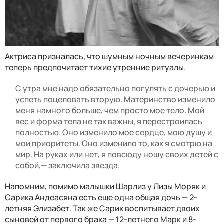
Актриса призналась, что шумным ночным вечеринкам
теперь предпочитает тихие утренние ритуалы.
С утра мне надо обязательно погулять с дочерью и
успеть поцеловать вторую. Материнство изменило
меня намного больше, чем просто мое тело. Мой
вес и форма тела не так важны, я перестроилась
полностью. Оно изменило мое сердце, мою душу и
мои приоритеты. Оно изменило то, как я смотрю на
мир. На руках или нет, я повсюду ношу своих детей с
собой,
—
заключила звезда.
Напомним, помимо малышки Шарлиз у Лизы Моряк и
Сарика Андеасяна есть еще одна общая дочь
—
2-
летняя Элизабет. Так же Сарик воспитывает двоих
сыновей от первого брака
— 12-летнего
Марк и 8-