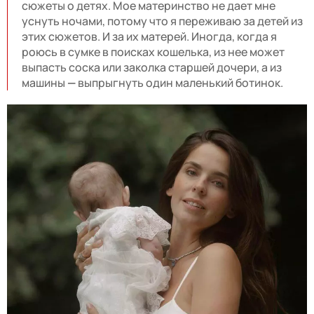
сюжеты о детях. Мое материнство не дает мне
уснуть ночами, потому что я переживаю за детей из
этих сюжетов. И за их матерей. Иногда, когда я
роюсь в сумке в поисках кошелька, из нее может
выпасть соска или заколка старшей дочери, а из
машины
—
выпрыгнуть один маленький ботинок.