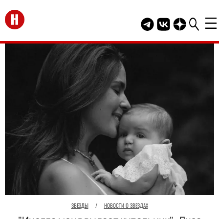
Перейти на главную
Telegram канал HEL
Группа HELLO В
Канал HELLO
ЗВЕЗДЫ
/
НОВОСТИ О ЗВЕЗДАХ