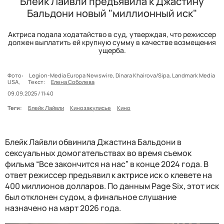
Блейк Лайвли предъявила к Джастину
Бальдони новый "миллионный иск"
Актриса подала ходатайство в суд, утверждая, что режиссер
должен выплатить ей крупную сумму в качестве возмещения
ущерба.
Фото:
Legion-Media Europa Newswire, Dinara Khairova/Sipa, Landmark Media
USA,
Текст:
Елена Соболева
09.09.2025 / 11:40
Теги:
Блейк Лайвли
Кинозакулисье
Кино
Блейк Лайвли обвинила Джастина Бальдони в
сексуальных домогательствах во время съемок
фильма “Все закончится на нас” в конце 2024 года. В
ответ режиссер предъявил к актрисе иск о клевете на
400 миллионов долларов. По данным Page Six, этот иск
был отклонен судом, а финальное слушание
назначено на март 2026 года.