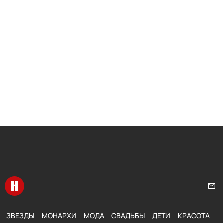
Перейти на главную
Нап
ЗВЕЗДЫ
МОНАРХИ
МОДА
СВАДЬБЫ
ДЕТИ
КРАСОТА