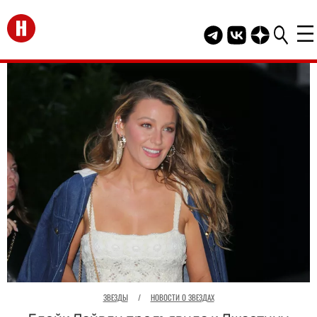
Перейти на главную
Telegram канал HEL
Группа HELLO В
Канал HELLO
ЗВЕЗДЫ
/
НОВОСТИ О ЗВЕЗДАХ