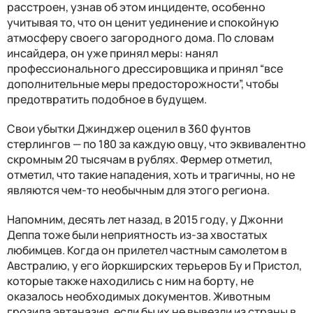
расстроен, узнав об этом инциденте, особенно
учитывая то, что он ценит уединение и спокойную
атмосферу своего загородного дома. По словам
инсайдера, он уже принял меры: нанял
профессионального дрессировщика и принял “все
дополнительные меры предосторожности”, чтобы
предотвратить подобное в будущем.
Свои убытки Джинджер оценил в 360 фунтов
стерлингов — по 180 за каждую овцу, что эквивалентно
скромным 20 тысячам в рублях. Фермер отметил,
отметил, что такие нападения, хоть и трагичны, но не
являются чем-то необычным для этого региона.
Напомним, десять лет назад, в 2015 году, у Джонни
Деппа тоже были неприятность из-за хвостатых
любимцев. Когда он прилетел частным самолетом в
Австралию, у его йоркширских терьеров Бу и Пристол,
которые также находились с ним на борту, не
оказалось необходимых документов. Животным
грозила эвтаназия, если бы их не вывезли из страны в