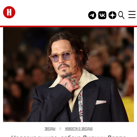
Перейти на главную
Telegram канал HEL
Группа HELLO В
Канал HELLO
ЗВЕЗДЫ
/
НОВОСТИ О ЗВЕЗДАХ