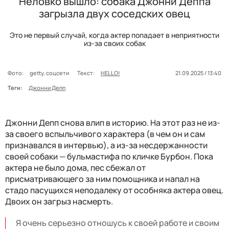
Неловко вышло: собака Джонни Деппа
загрызла двух соседских овец
Это не первый случай, когда актер попадает в неприятности
из-за своих собак
Фото:
getty, соцсети
Текст:
HELLO!
21.09.2025 / 13:40
Теги:
Джонни Депп
Джонни Депп снова влип в историю. На этот раз не из-
за своего вспыльчивого характера (в чем он и сам
признавался в интервью), а из-за несдержанности
своей собаки
—
бульмастифа по кличке Бурбон. Пока
актера не было дома, пес сбежал от
присматривающего за ним помощника и напал на
стадо пасущихся неподалеку от особняка актера овец.
Двоих он загрыз насмерть.
Я очень серьезно отношусь к своей работе и своим