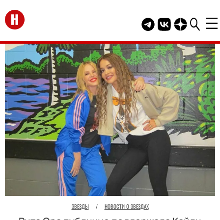
Перейти на главную
Telegram канал HEL
Группа HELLO В
Канал HELLO
ЗВЕЗДЫ
/
НОВОСТИ О ЗВЕЗДАХ