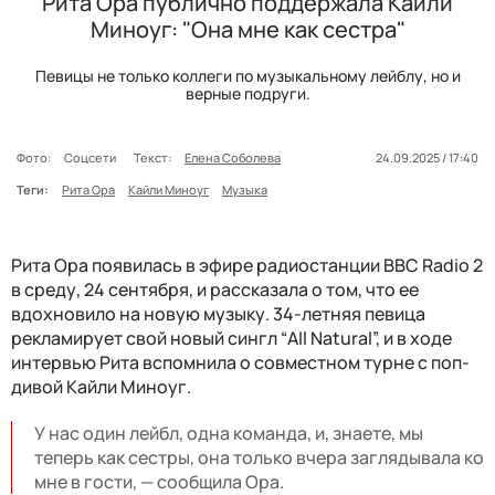
Рита Ора публично поддержала Кайли
Миноуг: "Она мне как сестра"
Певицы не только коллеги по музыкальному лейблу, но и
верные подруги.
Фото:
Соцсети
Текст:
Елена Соболева
24.09.2025 / 17:40
Теги:
Рита Ора
Кайли Миноуг
Музыка
Рита Ора появилась в эфире радиостанции BBC Radio 2
в среду, 24 сентября, и рассказала о том, что ее
вдохновило на новую музыку. 34-летняя певица
рекламирует свой новый сингл “All Natural”, и в ходе
интервью Рита вспомнила о совместном турне с поп-
дивой Кайли Миноуг.
У нас один лейбл, одна команда, и, знаете, мы
теперь как сестры, она только вчера заглядывала ко
мне в гости, — сообщила Ора.