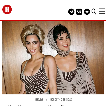
Перейти на главную
Telegram канал HEL
Группа HELLO В
Канал HELLO
ЗВЕЗДЫ
/
НОВОСТИ О ЗВЕЗДАХ