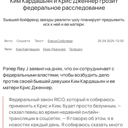
Ким Кардашьян и Крис Дженнер грозит
федеральное расследование
Бывшей бойфренд звезды реалити-шоу планирует предъявить
иск к ней и ее матери.
Фото:
Соцсети
Текст:
Елена Соболева
25.09.2025 / 12:30
Теги:
Ким Кардашьян
Крис Дженнер
Телешоу
Рэпер Ray J заявил на днях, что он сотрудничает с
федеральными властями, чтобы возбудить дело
против своей бывшей девушки Ким Кардашьян и ее
матери Крис Дженнер.
Федеральный закон RICO, который я собираюсь
применить к Крис и Ким, будет просто безумным, —
сказал певец во время недавней онлайн-
трансляции в соцсетях. — Я говорю об этом, я в
новостях каждый день. Я собираюсь сказать много