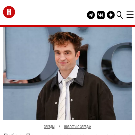
Перейти на главную
Telegram канал HEL
Группа HELLO В
Канал HELLO
ЗВЕЗДЫ
/
НОВОСТИ О ЗВЕЗДАХ