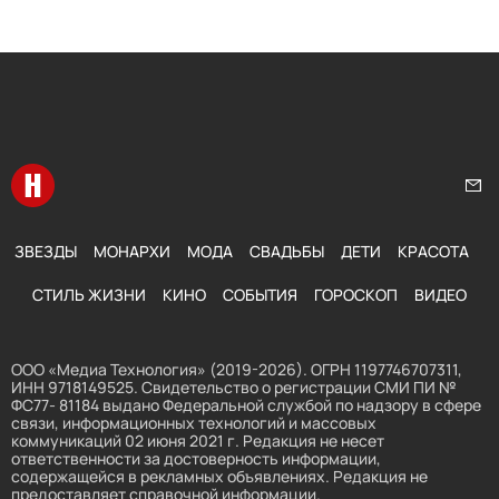
Перейти на главную
Нап
ЗВЕЗДЫ
МОНАРХИ
МОДА
СВАДЬБЫ
ДЕТИ
КРАСОТА
СТИЛЬ ЖИЗНИ
КИНО
СОБЫТИЯ
ГОРОСКОП
ВИДЕО
ООО «Медиа Технология» (2019-2026). ОГРН 1197746707311,
ИНН 9718149525. Свидетельство о регистрации СМИ ПИ №
ФС77- 81184 выдано Федеральной службой по надзору в сфере
связи, информационных технологий и массовых
коммуникаций 02 июня 2021 г. Редакция не несет
ответственности за достоверность информации,
содержащейся в рекламных объявлениях. Редакция не
предоставляет справочной информации.