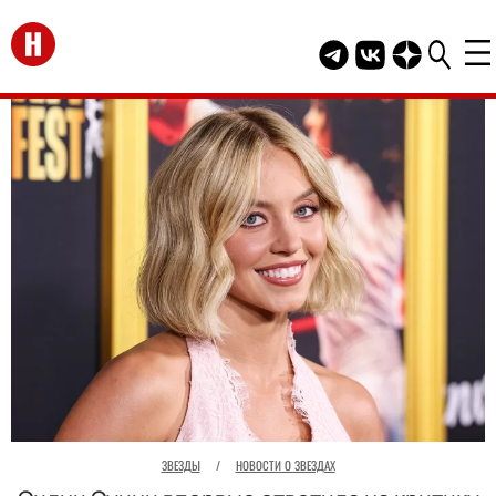
Перейти на главную
Telegram канал HEL
Группа HELLO В
Канал HELLO
ЗВЕЗДЫ
/
НОВОСТИ О ЗВЕЗДАХ