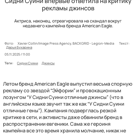
Сидни Суини впервые ответила на критику
рекламы джинсов
Актриса, наконец, отреагировала на скандал вокруг
недавнего кампейна бренда American Eagle.
Фото:
Xavier Collin/Image Press Agency, BACKGRID - Legion-Media
Текст:
Дарья Бухарина
05.11.2025 / 11:00
Теги:
Сидни Суини
Джинсы
Летом бренд American Eagle выпустил весьма спорную
рекламу со звездой “Эйфории” и провокационным
лозунгом “У Сидни Суини отличные джинсы” (что в
английском языке звучит так же как “У Сидни Суини
отличные гены”). Кампания подверглась резкой
критике в сети, и активисты даже обвинили бренд в
распространении евгеники. Сама же героиня
кампейна все это время хранила молчание, никак не