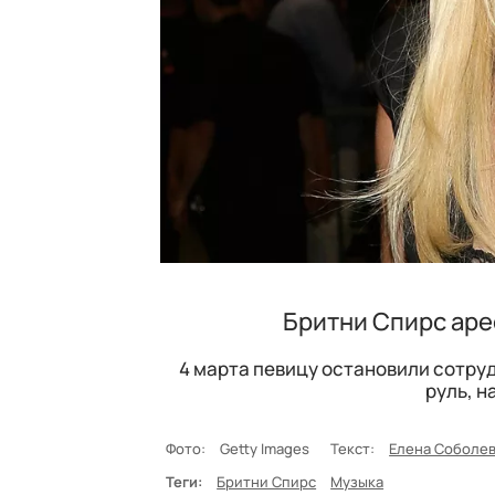
Бритни Спирс аре
4 марта певицу остановили сотруд
руль, н
Фото:
Getty Images
Текст:
Елена Соболе
Теги:
Бритни Спирс
Музыка