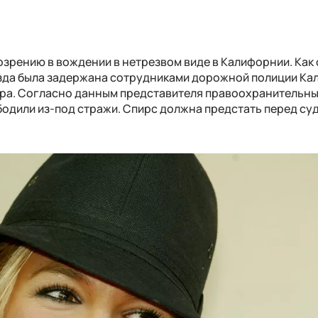
озрению в вождении в нетрезвом виде в Калифорнии. Как 
звезда была задержана сотрудниками дорожной полиции К
нтура. Согласно данным представителя правоохранительн
бодили из-под стражи. Спирс должна предстать перед су