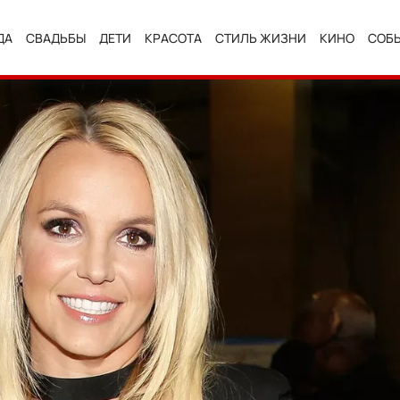
ДА
СВАДЬБЫ
ДЕТИ
КРАСОТА
СТИЛЬ ЖИЗНИ
КИНО
СОБ