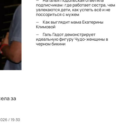
Наталья Подольская ответила
подписчикам: где работает сестра, чем
увлекаются дети, как успеть всё и не
поссориться с мужем
Как выглядит мама Екатерины
Климовой
Галь Гадот демонстрирует
идеальную фигуру Чудо-женщины в
черном бикини
села за
026 / 19:30