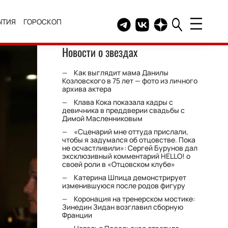
ЫТИЯ
ГОРОСКОП
Telegram канал HELLO
Группа HELLO Вконтакт
Канал HELLO в Дзе
Новости о звездах
Как выглядит мама Данилы
Козловского в 75 лет — фото из личного
архива актера
Клава Кока показала кадры с
девичника в преддверии свадьбы с
Димой Масленниковым
«Сценарий мне оттуда прислали,
чтобы я задумался об отцовстве. Пока
не осчастливили»: Сергей Бурунов дал
эксклюзивный комментарий HELLO! о
своей роли в «Отцовском клубе»
Катерина Шпица демонстрирует
изменившуюся после родов фигуру
Коронация на тренерском мостике:
Зинедин Зидан возглавил сборную
Франции