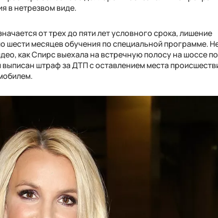
я в нетрезвом виде.
ачается от трех до пяти лет условного срока, лишение
оло шести месяцев обучения по специальной программе. Н
део, как Спирс выехала на встречную полосу на шоссе п
ыл выписан штраф за ДТП с оставлением места происшеств
мобилем.