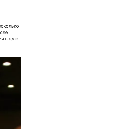
есколько
осле
ия после