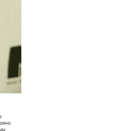
е
трено
ммы