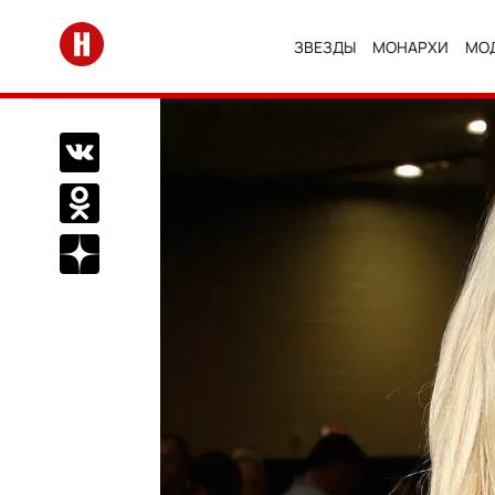
Перейти на главную
ЗВЕЗДЫ
МОНАРХИ
МО
Поделиться Вконтакте
Поделиться в Одноклассниках
Подписаться на нас в Дзен