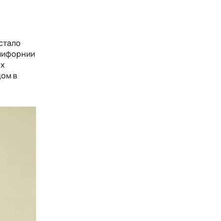
стало
алифорнии
ых
дом в