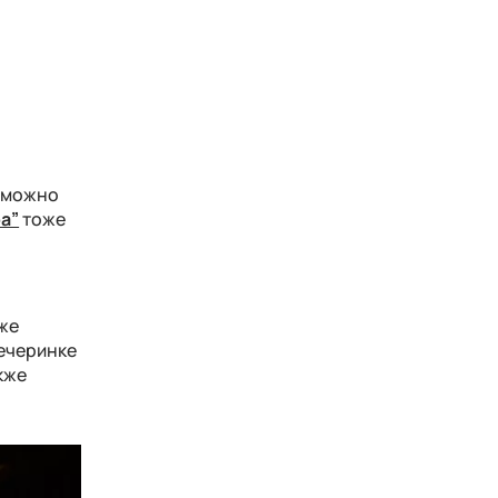
м можно
а”
тоже
кже
вечеринке
кже