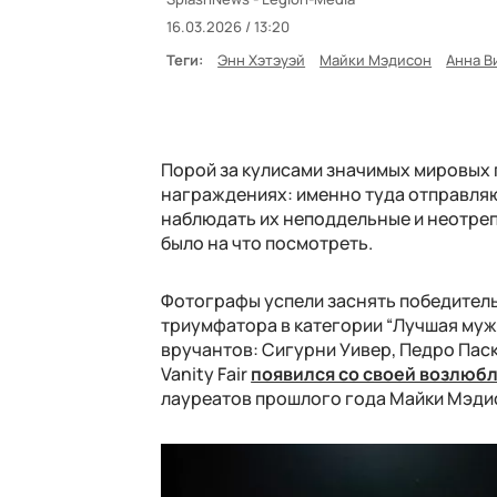
16.03.2026 / 13:20
Теги:
Энн Хэтэуэй
Майки Мэдисон
Анна В
Порой за кулисами значимых мировых 
награждениях: именно туда отправляю
наблюдать их неподдельные и неотреп
было на что посмотреть.
Фотографы успели заснять победитель
триумфатора в категории “Лучшая мужс
вручантов: Сигурни Уивер, Педро Паск
Vanity Fair
появился со своей возлюб
лауреатов прошлого года Майки Мэдис