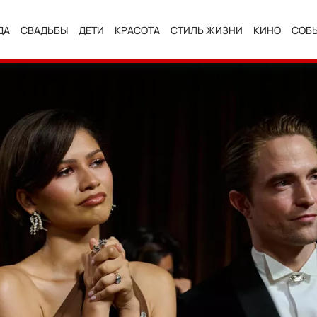
ДА
СВАДЬБЫ
ДЕТИ
КРАСОТА
СТИЛЬ ЖИЗНИ
КИНО
СОБ