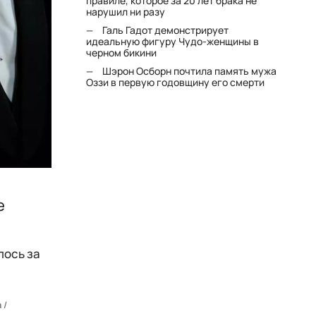
правиле, которое за 20 лет брака не
нарушил ни разу
Галь Гадот демонстрирует
идеальную фигуру Чудо-женщины в
черном бикини
Шэрон Осборн почтила память мужа
Оззи в первую годовщину его смерти
е
лось за
 /