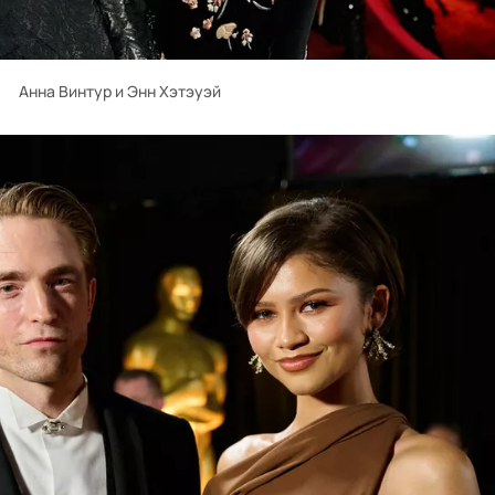
Анна Винтур и Энн Хэтэуэй