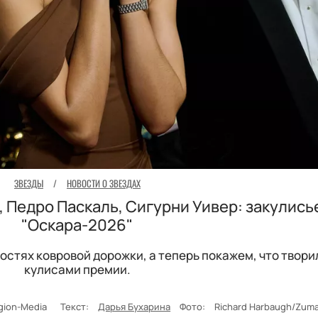
ЗВЕЗДЫ
/
НОВОСТИ О ЗВЕЗДАХ
, Педро Паскаль, Сигурни Уивер: закулись
"Оскара-2026"
гостях ковровой дорожки, а теперь покажем, что твори
кулисами премии.
Legion-Media
Текст:
Дарья Бухарина
Фото:
Richard Harbaugh/Zuma