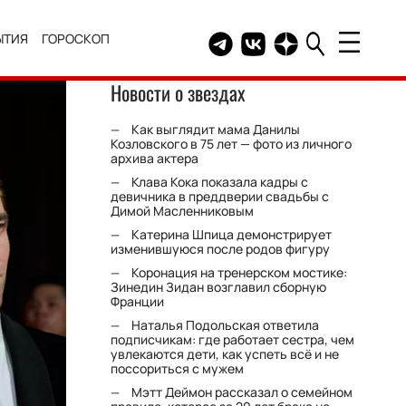
ЫТИЯ
ГОРОСКОП
Telegram канал HELLO
Группа HELLO Вконтакт
Канал HELLO в Дзе
Новости о звездах
Как выглядит мама Данилы
Козловского в 75 лет — фото из личного
архива актера
Клава Кока показала кадры с
девичника в преддверии свадьбы с
Димой Масленниковым
Катерина Шпица демонстрирует
изменившуюся после родов фигуру
Коронация на тренерском мостике:
Зинедин Зидан возглавил сборную
Франции
Наталья Подольская ответила
подписчикам: где работает сестра, чем
увлекаются дети, как успеть всё и не
поссориться с мужем
Мэтт Деймон рассказал о семейном