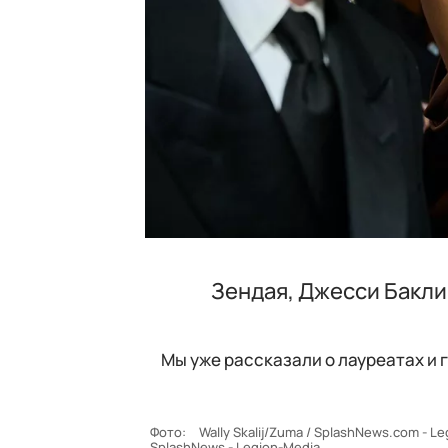
Зендая, Джесси Бакли
Мы уже рассказали о лауреатах и 
Фото:
Wally Skalij/Zuma / SplashNews.com - 
SplashNews - Legion-Media