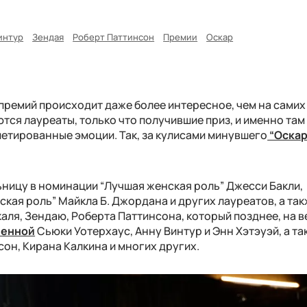
интур
Зендая
Роберт Паттинсон
Премии
Оскар
премий происходит даже более интересное, чем на самих
тся лауреаты, только что получившие приз, и именно та
етированные эмоции. Так, за кулисами минувшего
“Оскар
ницу в номинации “Лучшая женская роль” Джесси Бакли,
кая роль” Майкла Б. Джордана и других лауреатов, а та
аля, Зендаю, Роберта Паттинсона, который позднее, на 
ленной
Сьюки Уотерхаус, Анну Винтур и Энн Хэтэуэй, а та
он, Кирана Калкина и многих других.