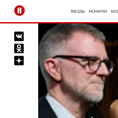
Перейти на главную
ЗВЕЗДЫ
МОНАРХИ
МО
Поделиться Вконтакте
Поделиться в Одноклассниках
Подписаться на нас в Дзен