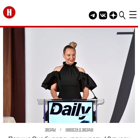
Перейти на главную
Telegram канал HEL
Группа HELLO В
Канал HELLO
ЗВЕЗДЫ
/
НОВОСТИ О ЗВЕЗДАХ