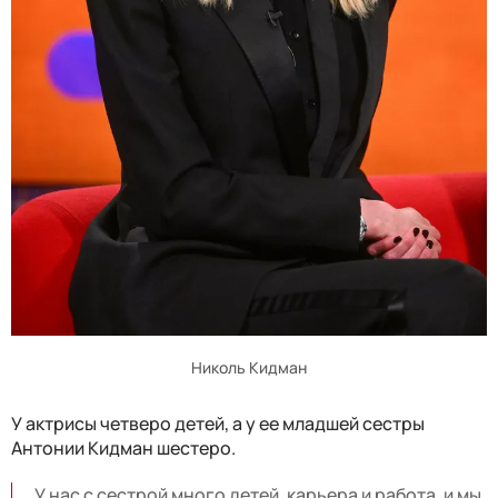
Николь Кидман
У актрисы четверо детей, а у ее младшей сестры
Антонии Кидман шестеро.
У нас с сестрой много детей, карьера и работа, и мы