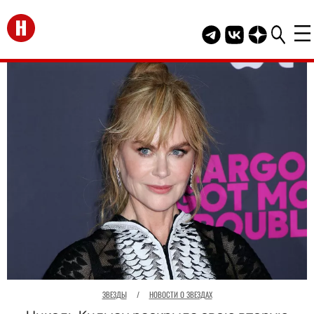
Перейти на главную
Telegram канал HEL
Группа HELLO В
Канал HELLO
ЗВЕЗДЫ
/
НОВОСТИ О ЗВЕЗДАХ