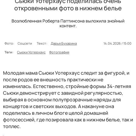
Сьюки Уотерхаус поделилась очень
откровенными фото в нижнем белье
Возлюбленная Роберта Паттинсона выложила знойный
контент.
Фото:
Соцсети
Текст:
Дарья Бухарина
14.04.2026 / 15:00
Теги:
Сьюки Уотерхаус
Фотография
Молодая мама Сьюки Уотерхаус следит за фигурой, и
после родов ее внешность практически не
изменилась. Естественно, стройные формы 34-летняя
Сьюки демонстрирует с завидной регулярностью,
выбирая в основном полупрозрачные наряды для
концертов и светских выходов. А накануне она
поделилась в личном блоге целой домашней
фотосессией, где позировала как в нижнем белье, так и
топлес.