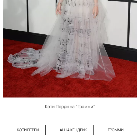
Кэти Перри на “Грэмми”
КЭТИ ПЕРРИ
АННА КЕНДРИК
ГРЭММИ