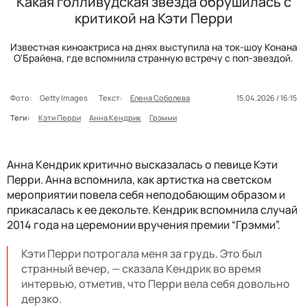
Какая голливудская звезда обрушилась с
критикой на Кэти Перри
Известная киноактриса на днях выступила на ток-шоу Конана
О'Брайена, где вспомнила странную встречу с поп-звездой.
Фото:
Getty Images
Текст:
Елена Соболева
15.04.2026 / 16:15
Теги:
Кэти Перри
Анна Кендрик
Грэмми
Анна Кендрик критично высказалась о певице Кэти
Перри. Анна вспомнила, как артистка на светском
мероприятии повела себя неподобающим образом и
прикасалась к ее декольте. Кендрик вспомнила случай
2014 года на церемонии вручения премии “Грэмми”.
Кэти Перри потрогала меня за грудь. Это был
странный вечер, — сказала Кендрик во время
интервью, отметив, что Перри вела себя довольно
дерзко.