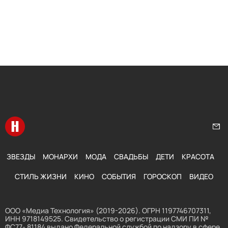
Перейти на главную
Нап
ЗВЕЗДЫ
МОНАРХИ
МОДА
СВАДЬБЫ
ДЕТИ
КРАСОТА
СТИЛЬ ЖИЗНИ
КИНО
СОБЫТИЯ
ГОРОСКОП
ВИДЕО
ООО «Медиа Технология» (2019-2026). ОГРН 1197746707311,
ИНН 9718149525. Свидетельство о регистрации СМИ ПИ №
ФС77- 81184 выдано Федеральной службой по надзору в сфере