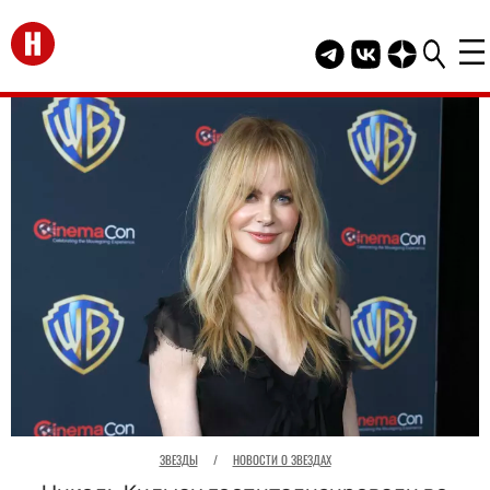
Перейти на главную
Telegram канал HEL
Группа HELLO В
Канал HELLO
ЗВЕЗДЫ
/
НОВОСТИ О ЗВЕЗДАХ