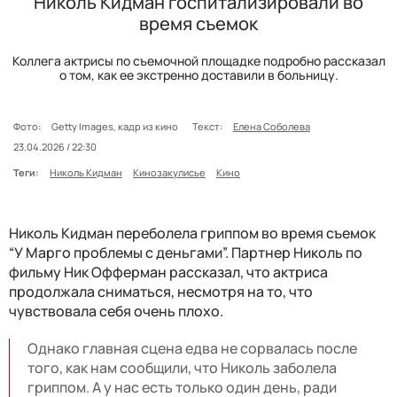
Николь Кидман госпитализировали во
время съемок
Коллега актрисы по съемочной площадке подробно рассказал
о том, как ее экстренно доставили в больницу.
Фото:
Getty Images, кадр из кино
Текст:
Елена Соболева
23.04.2026 / 22:30
Теги:
Николь Кидман
Кинозакулисье
Кино
Николь Кидман переболела гриппом во время съемок
“У Марго проблемы с деньгами”. Партнер Николь по
фильму Ник Офферман рассказал, что актриса
продолжала сниматься, несмотря на то, что
чувствовала себя очень плохо.
Однако главная сцена едва не сорвалась после
того, как нам сообщили, что Николь заболела
гриппом. А у нас есть только один день, ради