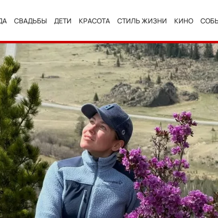
ДА
СВАДЬБЫ
ДЕТИ
КРАСОТА
СТИЛЬ ЖИЗНИ
КИНО
СОБ