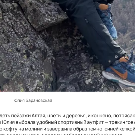
Юлия Барановская
еть пейзажи Алтая, цветы и деревья, и кончено, потряс
ры Юлия выбрала удобный спортивный аутфит — трекингов
ю кофту на молнии и завершила образ темно-синей кепкой