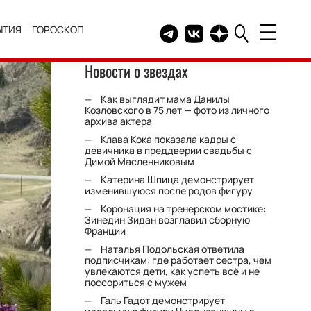
ЫТИЯ
ГОРОСКОП
Telegram канал HELLO
Группа HELLO Вконтакт
Канал HELLO в Дзе
Новости о звездах
Как выглядит мама Данилы
Козловского в 75 лет — фото из личного
архива актера
Клава Кока показала кадры с
девичника в преддверии свадьбы с
Димой Масленниковым
Катерина Шпица демонстрирует
изменившуюся после родов фигуру
Коронация на тренерском мостике:
Зинедин Зидан возглавил сборную
Франции
Наталья Подольская ответила
подписчикам: где работает сестра, чем
увлекаются дети, как успеть всё и не
поссориться с мужем
Галь Гадот демонстрирует