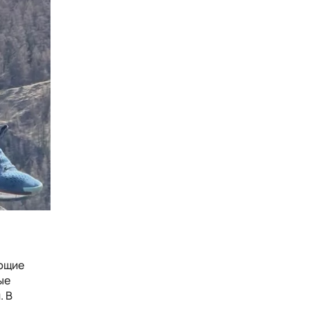
ающие
ые
. В