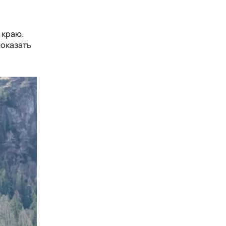
 краю.
показать