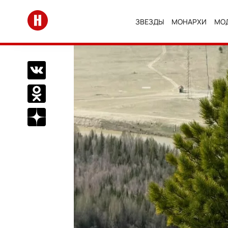
Перейти на главную
ЗВЕЗДЫ
МОНАРХИ
МО
Поделиться Вконтакте
Поделиться в Одноклассниках
Подписаться на нас в Дзен