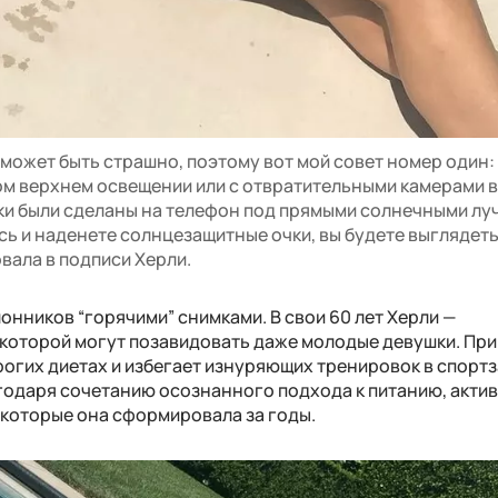
может быть страшно, поэтому вот мой совет номер один:
м верхнем освещении или с отвратительными камерами 
ки были сделаны на телефон под прямыми солнечными лу
сь и наденете солнцезащитные очки, вы будете выглядет
вала в подписи Херли.
лонников “горячими” снимками. В свои 60 лет Херли —
которой могут позавидовать даже молодые девушки. При
трогих диетах и избегает изнуряющих тренировок в спортз
годаря сочетанию осознанного подхода к питанию, акти
 которые она сформировала за годы.