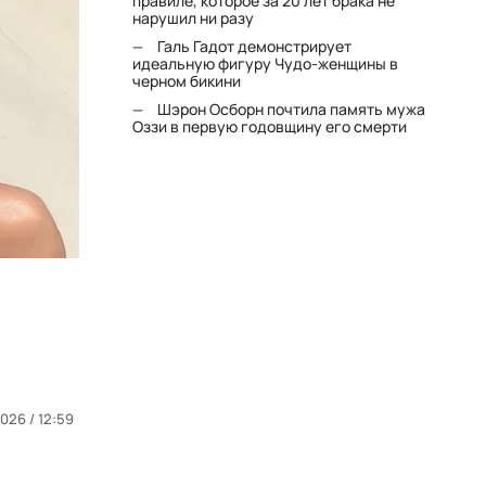
правиле, которое за 20 лет брака не
нарушил ни разу
Галь Гадот демонстрирует
идеальную фигуру Чудо-женщины в
черном бикини
Шэрон Осборн почтила память мужа
Оззи в первую годовщину его смерти
026 / 12:59