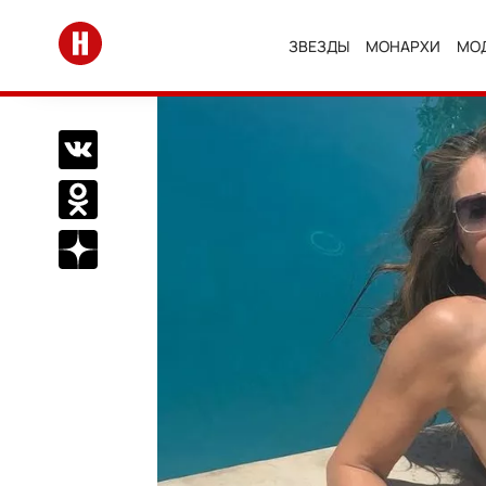
Перейти на главную
ЗВЕЗДЫ
МОНАРХИ
МО
Поделиться Вконтакте
Поделиться в Одноклассниках
Подписаться на нас в Дзен