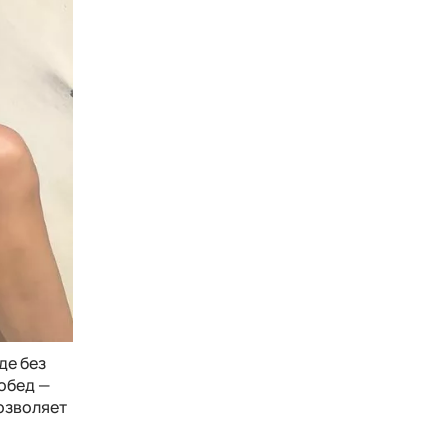
де без
 обед —
позволяет