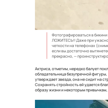
Фотографироваться в бикини 
ЛОЖИТЕСЬ!! Даже при ужасно
четкости на телефонах (сним
если вы достаточно вытянете
прекрасно, — проинструктиро
Актриса, отметим, нередко балует пок
обладательница безупречной фигуры, 
утверждает звезда, она не сидит на с
Сохранять стройность ей удается бла
образу жизни и некоторым привычкам,