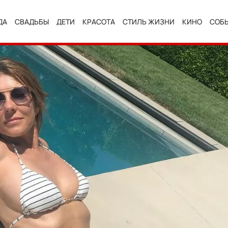
ДА
СВАДЬБЫ
ДЕТИ
КРАСОТА
СТИЛЬ ЖИЗНИ
КИНО
СОБ