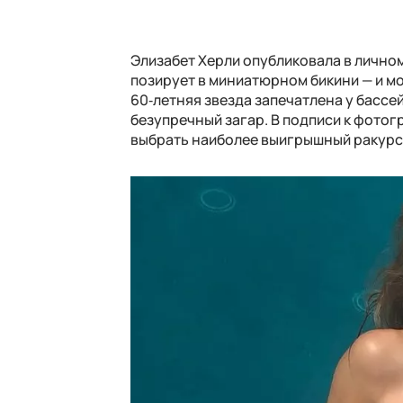
Элизабет Херли опубликовала в лично
позирует в миниатюрном бикини — и м
60‑летняя звезда запечатлена у бассей
безупречный загар. В подписи к фотог
выбрать наиболее выигрышный ракурс