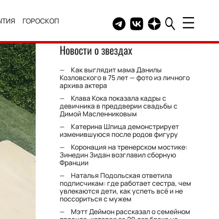
ЫТИЯ
ГОРОСКОП
Telegram канал HELLO
Группа HELLO Вконтакт
Канал HELLO в Дзе
Новости о звездах
Как выглядит мама Данилы
Козловского в 75 лет — фото из личного
архива актера
Клава Кока показала кадры с
девичника в преддверии свадьбы с
Димой Масленниковым
Катерина Шпица демонстрирует
изменившуюся после родов фигуру
Коронация на тренерском мостике:
Зинедин Зидан возглавил сборную
Франции
Наталья Подольская ответила
подписчикам: где работает сестра, чем
увлекаются дети, как успеть всё и не
поссориться с мужем
Мэтт Деймон рассказал о семейном