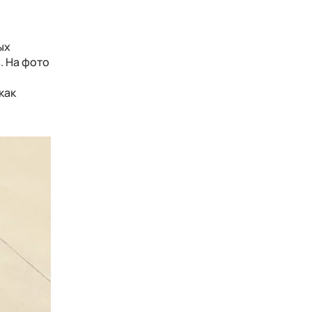
ых
. На фото
как