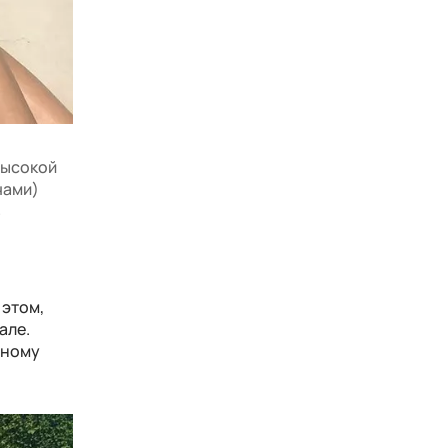
высокой
чами)
ь
 этом,
але.
вному