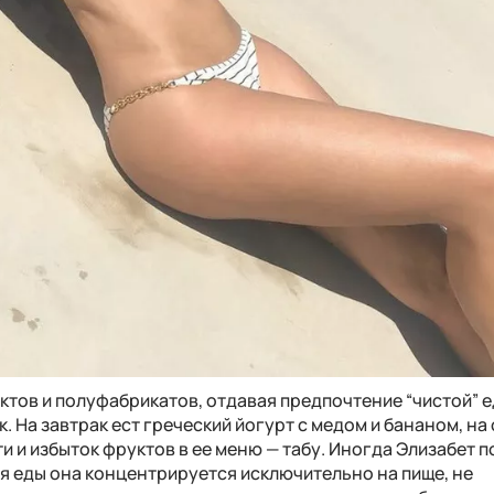
тов и полуфабрикатов, отдавая предпочтение “чистой” е
. На завтрак ест греческий йогурт с медом и бананом, на
и и избыток фруктов в ее меню — табу. Иногда Элизабет 
мя еды она концентрируется исключительно на пище, не