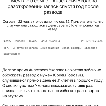
"Мечтаю о семье": Анастасия Уколова
разоткровенничалась спустя год после
развода
Сегодня, 22 мая, актрисе исполнилось 32. Примечательно, что
с мужем она разошлась в день своего 31-летия ровно год
назад.
Фото:
Соцсети
Текст:
Дарья Бухарина
22.05.2026 / 13:35
Теги:
Анастасия Уколова
Дни рождения
Звездные пары
Звездное
расставание
Долгое время Анастасия Уколова не хотела публично
обсуждать развод с мужем Юрием Горовым,
случившийся прямо в день ее 31-летия в прошлом году.
О своих чувствах Уколова высказалась
лишь раз
,
признавшись, что старательно избегает разговоров
на эту тему.
Спустя ровно год после расставания с супругом, от