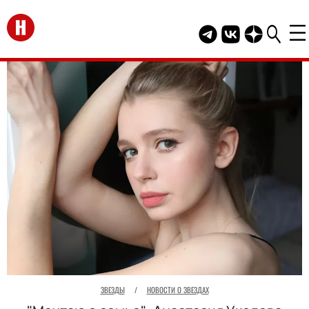
Перейти на главную
Telegram канал HEL
Группа HELLO В
Канал HELLO
ЗВЕЗДЫ
/
НОВОСТИ О ЗВЕЗДАХ