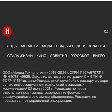
Перейти на главную
Нап
ЗВЕЗДЫ
МОНАРХИ
МОДА
СВАДЬБЫ
ДЕТИ
КРАСОТА
СТИЛЬ ЖИЗНИ
КИНО
СОБЫТИЯ
ГОРОСКОП
ВИДЕО
ООО «Медиа Технология» (2019-2026). ОГРН 1197746707311,
ИНН 9718149525. Свидетельство о регистрации СМИ ПИ №
ФС77- 81184 выдано Федеральной службой по надзору в сфере
связи, информационных технологий и массовых
коммуникаций 02 июня 2021 г. Редакция не несет
ответственности за достоверность информации,
содержащейся в рекламных объявлениях. Редакция не
предоставляет справочной информации.