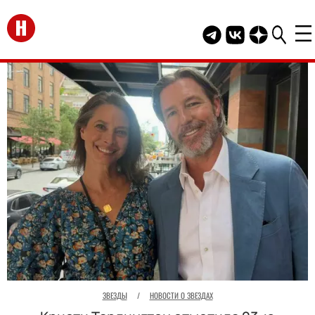
Перейти на главную
Telegram канал HEL
Группа HELLO В
Канал HELLO
ЗВЕЗДЫ
/
НОВОСТИ О ЗВЕЗДАХ