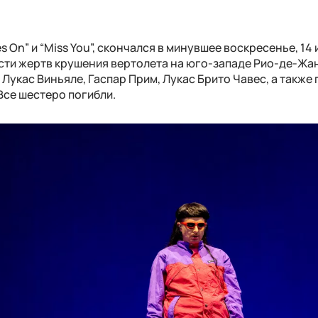
s On” и “Miss You”, скончался в минувшее воскресенье, 14 
ести жертв крушения вертолета на юго-западе Рио-де-Жа
Лукас Виньяле, Гаспар Прим, Лукас Брито Чавес, а также
Все шестеро погибли.