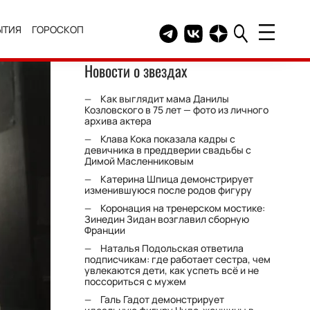
ЫТИЯ
ГОРОСКОП
Telegram канал HELLO
Группа HELLO Вконтакт
Канал HELLO в Дзе
Новости о звездах
Как выглядит мама Данилы
Козловского в 75 лет — фото из личного
архива актера
Клава Кока показала кадры с
девичника в преддверии свадьбы с
Димой Масленниковым
Катерина Шпица демонстрирует
изменившуюся после родов фигуру
Коронация на тренерском мостике:
Зинедин Зидан возглавил сборную
Франции
Наталья Подольская ответила
подписчикам: где работает сестра, чем
увлекаются дети, как успеть всё и не
поссориться с мужем
Галь Гадот демонстрирует