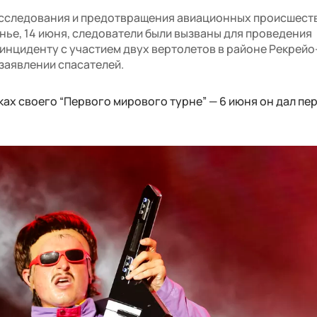
асследования и предотвращения авиационных происшест
енье, 14 июня, следователи были вызваны для проведения
инциденту с участием двух вертолетов в районе Рекрейо
 заявлении спасателей.
ах своего “Первого мирового турне” — 6 июня он дал пе