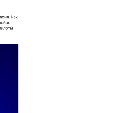
июня. Как
нейро.
 пилоты