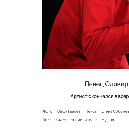
Певец Оливер 
Артист скончался в возр
Фото:
Getty Images
Текст:
Елена Соболе
Теги:
Смерть знаменитости
Музыка