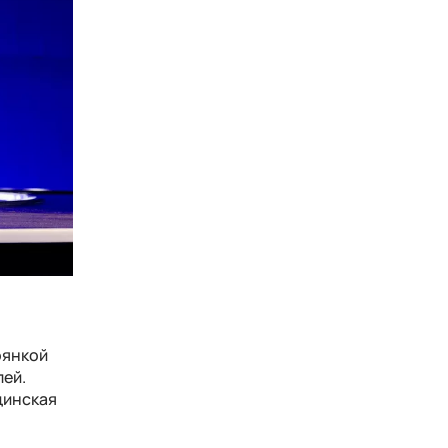
оянкой
лей.
цинская