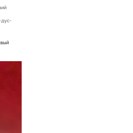
вий
-дус-
рвый