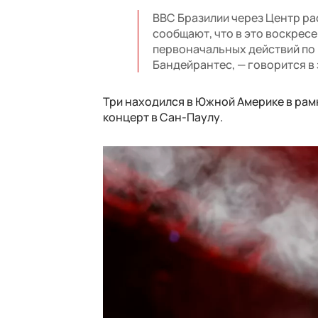
ВВС Бразилии через Центр р
сообщают, что в это воскрес
первоначальных действий по 
Бандейрантес, — говорится в
Три находился в Южной Америке в рамк
концерт в Сан-Паулу.