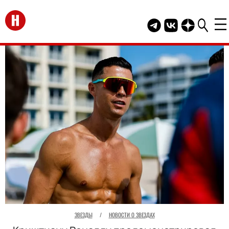
Перейти на главную
Telegram канал HEL
Группа HELLO В
Канал HELLO
ЗВЕЗДЫ
/
НОВОСТИ О ЗВЕЗДАХ