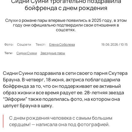
Сидни Суини трогательно поздравила
бойфренда с днем рождения
Слухи о романе пары впервые появились в 2025 году, в этом
году они официально подтвердили свои отношения в
соцсетях.
Фото:
Соцсети
Текст:
Елена Соболева
19.06.2026 / 10:15
Теги:
Сидни Суини
Звездные пары
Сидни Суини поздравила в сети своего парня Скутера
Брауна. В четверг, 18 июня, актриса поблагодарила
бойфренда за то, что он поддерживает ее активный
образ жизни и все время радует ее. 28-летняя звезда
“Эйфории” также поделилась фото, на котором она
целует Брауна в щеку.
С днем ​​рождения человека с самым большим
сердцем! — написала она под фотографией.