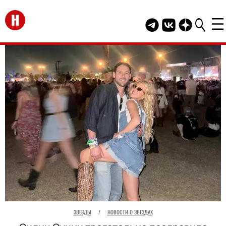
Перейти на главную
Telegram канал HEL
Группа HELLO В
Канал HELLO
ЗВЕЗДЫ
/
НОВОСТИ О ЗВЕЗДАХ