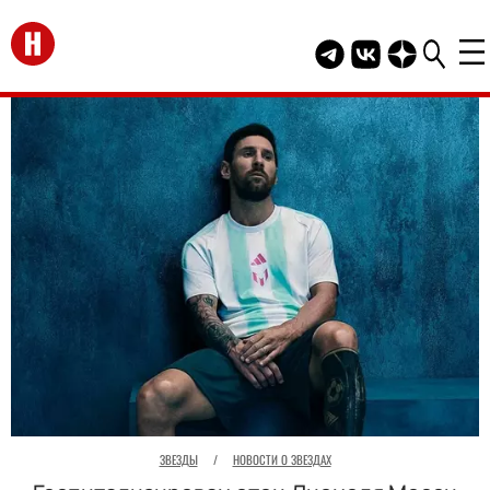
Перейти на главную
Telegram канал HEL
Группа HELLO В
Канал HELLO
ЗВЕЗДЫ
/
НОВОСТИ О ЗВЕЗДАХ