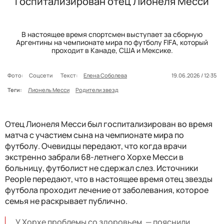
Госпитализирован отец Лионеля Месси
В настоящее время спортсмен выступает за сборную
Аргентины на чемпионате мира по футболу FIFA, который
проходит в Канаде, США и Мексике.
Фото:
Соцсети
Текст:
Елена Соболева
19.06.2026 / 12:35
Теги:
Лионель Месси
Родители звезд
Отец Лионеля Месси был госпитализирован во время
матча с участием сына на чемпионате мира по
футболу. Очевидцы передают, что когда врачи
экстренно забрали 68-летнего Хорхе Месси в
больницу, футболист не сдержал слез. Источники
People передают, что в настоящее время отец звезды
футбола проходит лечение от заболевания, которое
семья не раскрывает публично.
У Хорхе проблемы со здоровьем, — пояснили