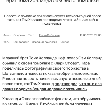
Брат Тома Холланда объявил о помолвке
Новость о помолвке появилась спустя несколько дней после
того, как Том Холланд подтвердил, что он и Зендая тайно
поженились.
Фото:
Соцсети
Текст:
Елена Соболева
19.06.2026 / 17:00
Теги:
Том Холланд
Звездная помолвка
Зендая
Младший брат Тома Холланда шеф-повар Сэм Холланд
объявил о своей помолвке с Кларк Стюарт. Пара
поделилась фотографиями своего торжества в
Шотландии, а невеста показала обручальное кольцо.
Радостная новость появилась спустя несколько дней
после того, как Том Холланд
подтвердил, что он и его
давняя подруга Зендая недавно поженились
.
Холланд и Стюарт сообщили фанатам, что обручились
во вторник, 16 июня. В публикации были показаны