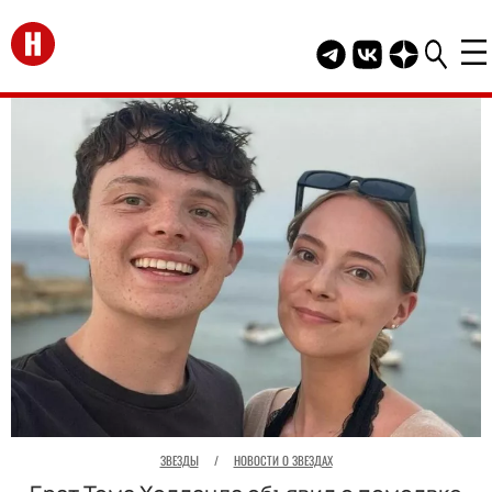
Перейти на главную
Telegram канал HEL
Группа HELLO В
Канал HELLO
ЗВЕЗДЫ
/
НОВОСТИ О ЗВЕЗДАХ