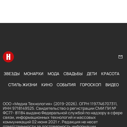
Перейти на главную
Нап
ЗВЕЗДЫ
МОНАРХИ
МОДА
СВАДЬБЫ
ДЕТИ
КРАСОТА
СТИЛЬ ЖИЗНИ
КИНО
СОБЫТИЯ
ГОРОСКОП
ВИДЕО
ООО «Медиа Технология» (2019-2026). ОГРН 1197746707311,
ИНН 9718149525. Свидетельство о регистрации СМИ ПИ №
ФС77- 81184 выдано Федеральной службой по надзору в сфере
связи, информационных технологий и массовых
коммуникаций 02 июня 2021 г. Редакция не несет
ответственности за достоверность информации,