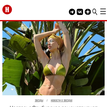
Перейти на главную
Telegram канал HEL
Группа HELLO В
Канал HELLO
ЗВЕЗДЫ
/
НОВОСТИ О ЗВЕЗДАХ