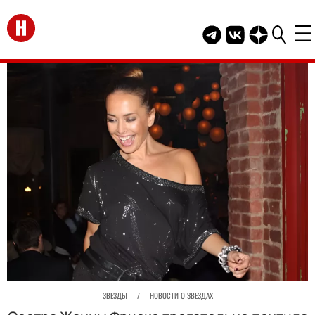
Перейти на главную
Telegram канал HEL
Группа HELLO В
Канал HELLO
ЗВЕЗДЫ
/
НОВОСТИ О ЗВЕЗДАХ