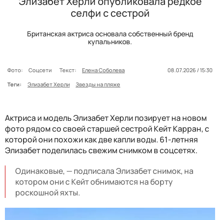
Элизабет Херли опубликовала редкое
селфи с сестрой
Британская актриса основала собственный бренд
купальников.
Фото:
Соцсети
Текст:
Елена Соболева
08.07.2026 / 15:30
Теги:
Элизабет Херли
Звезды на пляже
Актриса и модель Элизабет Херли позирует на новом
фото рядом со своей старшей сестрой Кейт Карран, с
которой они похожи как две капли воды. 61-летняя
Элизабет поделилась свежим снимком в соцсетях.
Одинаковые, — подписала Элизабет снимок, на
котором они с Кейт обнимаются на борту
роскошной яхты.