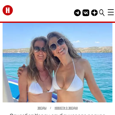
Перейти на главную
Telegram канал HEL
Группа HELLO В
Канал HELLO
ЗВЕЗДЫ
/
НОВОСТИ О ЗВЕЗДАХ