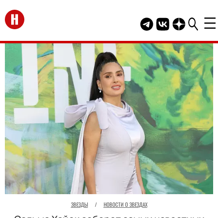
Перейти на главную
Telegram канал HEL
Группа HELLO В
Канал HELLO
ЗВЕЗДЫ
/
НОВОСТИ О ЗВЕЗДАХ