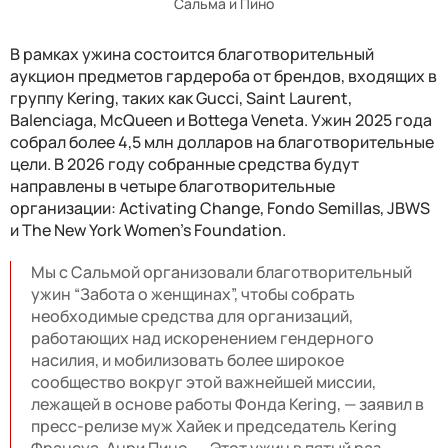
Сальма и Пино
В рамках ужина состоится благотворительный
аукцион предметов гардероба от брендов, входящих в
группу Kering, таких как Gucci, Saint Laurent,
Balenciaga, McQueen и Bottega Veneta. Ужин 2025 года
собрал более 4,5 млн долларов на благотворительные
цели. В 2026 году собранные средства будут
направлены в четыре благотворительные
организации: Activating Change, Fondo Semillas, JBWS
и The New York Women's Foundation.
Мы с Сальмой организовали благотворительный
ужин “Забота о женщинах”, чтобы собрать
необходимые средства для организаций,
работающих над искоренением гендерного
насилия, и мобилизовать более широкое
сообщество вокруг этой важнейшей миссии,
лежащей в основе работы Фонда Kering, — заявил в
пресс-релизе муж Хайек и председатель Kering
Франсуа-Анри Пино. — Этот ужин в пятый раз