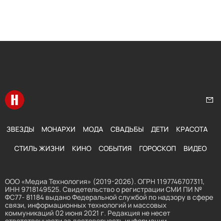
Перейти на главную
Нап
ЗВЕЗДЫ
МОНАРХИ
МОДА
СВАДЬБЫ
ДЕТИ
КРАСОТА
СТИЛЬ ЖИЗНИ
КИНО
СОБЫТИЯ
ГОРОСКОП
ВИДЕО
ООО «Медиа Технология» (2019-2026). ОГРН 1197746707311,
ИНН 9718149525. Свидетельство о регистрации СМИ ПИ №
ФС77- 81184 выдано Федеральной службой по надзору в сфере
связи, информационных технологий и массовых
коммуникаций 02 июня 2021 г. Редакция не несет
ответственности за достоверность информации,