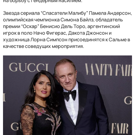
на борьбу с гендерным насилием.
Звезда сериала “Спасатели Малибу” Памела Андерсон,
олимпийская чемпионка Симона Байлз, обладатель
премии “Оскар” Бенисио Дель Торо, аргентинский
игрок в поло Начо Фигерас, Дакота Джонсон и
художница Лорна Симпсон присоединятся к Сальме в
качестве соведущих мероприятия.