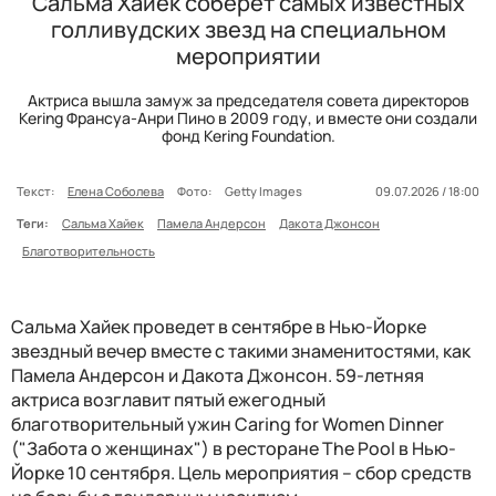
Сальма Хайек соберет самых известных
голливудских звезд на специальном
мероприятии
Актриса вышла замуж за председателя совета директоров
Kering Франсуа-Анри Пино в 2009 году, и вместе они создали
фонд Kering Foundation.
Текст:
Елена Соболева
Фото:
Getty Images
09.07.2026 / 18:00
Теги:
Сальма Хайек
Памела Андерсон
Дакота Джонсон
Благотворительность
Сальма Хайек проведет в сентябре в Нью-Йорке
звездный вечер вместе с такими знаменитостями, как
Памела Андерсон и Дакота Джонсон. 59-летняя
актриса возглавит пятый ежегодный
благотворительный ужин Caring for Women Dinner
("Забота о женщинах") в ресторане The Pool в Нью-
Йорке 10 сентября. Цель мероприятия – сбор средств