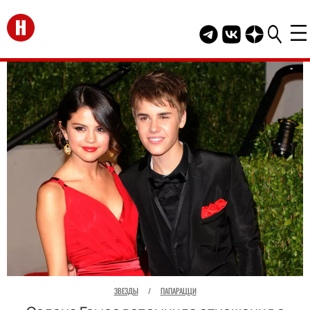
Перейти на главную
Telegram канал HEL
Группа HELLO В
Канал HELLO
ЗВЕЗДЫ
/
ПАПАРАЦЦИ