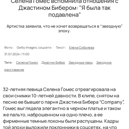
Селена Гомес вспомнила отношения с
Джастином Бибером: "Я была так
подавлена"
Артистка заявила, что не хочет возвращаться в “звездную”
эпоху.
Фото:
Getty Images, соцсети
Текст:
Елена Соболева
31.07.2024 / 11:00
Теги:
Селена Гомес
Джастин Бибер
Звездные пары
Звездное
расставание
32-летняя певица Селена Гомес отреагировала на
свои снимки 10-летней давности. В клипе, снятом на
песню ее бывшего парня Джастина Бибера “Company”,
Гомес выглядела элегантно в черном платье и таком
же пальто, наброшенном на одно плечо, а ее
фирменные темные локоны были распущены. Кадры
той эпохи выложили поклонники в соцсетях, на что