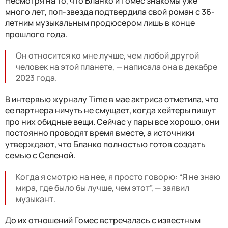
Несмотря на то, что Бланко и Гомес знакомы уже
много лет, поп-звезда подтвердила свой роман с 36-
летним музыкальным продюсером лишь в конце
прошлого года.
Он относится ко мне лучше, чем любой другой
человек на этой планете, — написала она в декабре
2023 года.
В интервью журналу Time в мае актриса отметила, что
ее партнера ничуть не смущает, когда хейтеры пишут
про них обидные вещи. Сейчас у пары все хорошо, они
постоянно проводят время вместе, а источники
утверждают, что Бланко полностью готов создать
семью с Селеной.
Когда я смотрю на нее, я просто говорю: “Я не знаю
мира, где было бы лучше, чем этот”, — заявил
музыкант.
До их отношений Гомес встречалась с известным