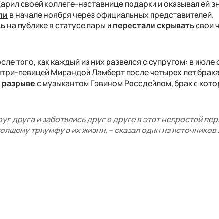
арил своей коллеге-наставнице подарки и оказывал ей з
ли
в начале ноября через официальных представителей.
сь
на публике в статусе пары и
перестали скрывать
свои 
сле того, как каждый из них развелся с супругом: в июле 
три-певицей Мирандой Ламберт после четырех лет брака,
о
разрыве
с музыкантом Гэвином Россдейлом, брак с кот
уг друга и заботились друг о друге в этот непростой пер
тоящему триумфу в их жизни, – сказал один из источников