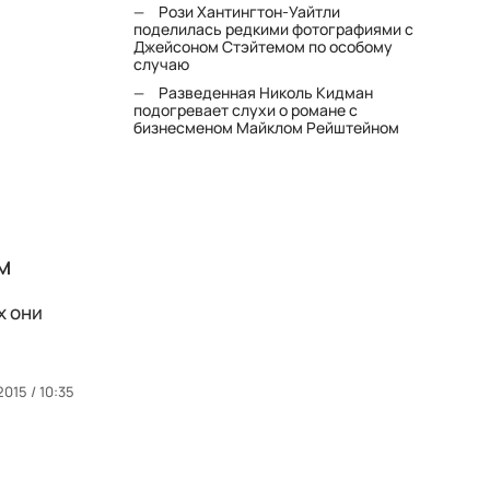
Рози Хантингтон-Уайтли
поделилась редкими фотографиями с
Джейсоном Стэйтемом по особому
случаю
Разведенная Николь Кидман
подогревает слухи о романе с
бизнесменом Майклом Рейштейном
м
х они
2015 / 10:35