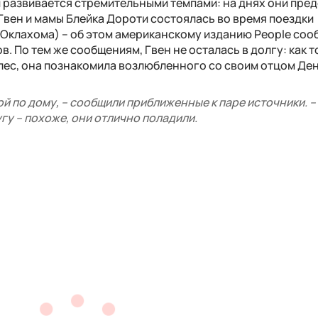
 развивается стремительными темпами: на днях они пре
Гвен и мамы Блейка Дороти состоялась во время поездки
Оклахома) – об этом американскому изданию People соо
. По тем же сообщениям, Гвен не осталась в долгу: как т
лес, она познакомила возлюбленного со своим отцом Де
й по дому, – сообщили приближенные к паре источники. –
гу – похоже, они отлично поладили.