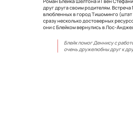
Роман Блейка Шелтона и Гвен Стефани
друг друга своим родителям. Встреча 
влюбленных в город Тишоминго (штат 
сразу несколько достоверных ресурсов
они с Блейком вернулись в Лос-Андже
Блейк помог Деннису с работо
очень дружелюбны друг к дру