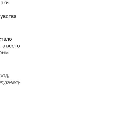
наки
чувства
стало
 а всего
орым
иод,
 журналу