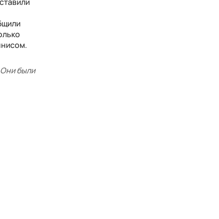
дставили
бщили
олько
ннисом.
 Они были