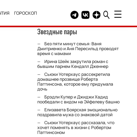
ЫТИЯ
ГОРОСКОП
Telegram канал HELLO
Группа HELLO Вконтакт
Канал HELLO в Дзе
Звездные пары
Без пяти минут семья: Ваня
Дмитриенко и Аня Пересильд проводят
время с мамами
Ирина Шейк закрутила роман с
бывшим парнем Кендалл Дженнер
Сьюки Уотерхаус рассекретила
домашнее прозвище Роберта
Паттинсона, которое ему придумала
дочь
Брэдли Купер и Джиджи Хадид
пообедали с видом на Эйфелеву башню
Елизавета Боярская эмоционально
поздравила мужа со знаковой датой
Сьюки Уотерхаус рассказала, что
хочет поменять в жизни с Робертом
Паттинсоном