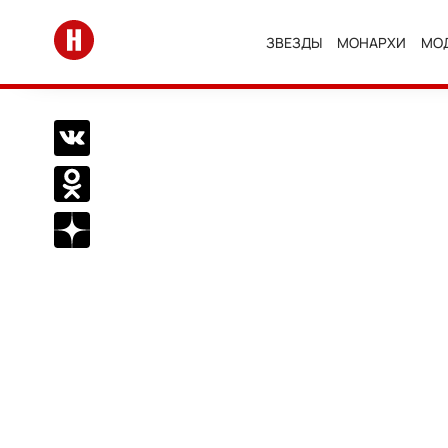
Перейти на главную
ЗВЕЗДЫ
МОНАРХИ
МО
Поделиться Вконтакте
Поделиться в Одноклассниках
Подписаться на нас в Дзен