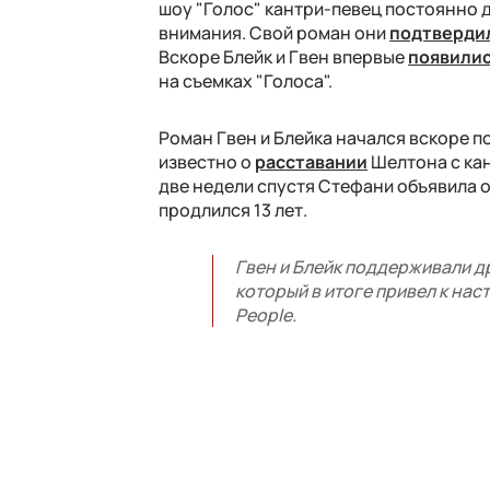
шоу "Голос" кантри-певец постоянно д
внимания. Свой роман они
подтверди
Вскоре Блейк и Гвен впервые
появили
на съемках "Голоса".
Роман Гвен и Блейка начался вскоре по
известно о
расставании
Шелтона с кан
две недели спустя Стефани объявила 
продлился 13 лет.
Гвен и Блейк поддерживали др
который в итоге привел к нас
People.