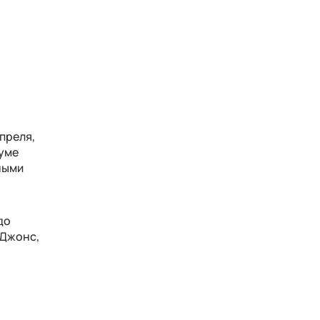
преля,
Буме
ными
до
 Джонс,