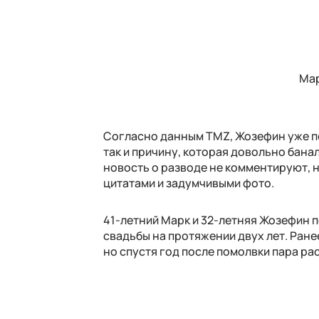
Мар
Согласно данным TMZ, Жозефин уже под
так и причину, которая довольно банал
новость о разводе не комментируют, 
цитатами и задумчивыми фото.
41-летний Марк и 32-летняя Жозефин п
свадьбы на протяжении двух лет. Ране
но спустя год после помолвки пара ра