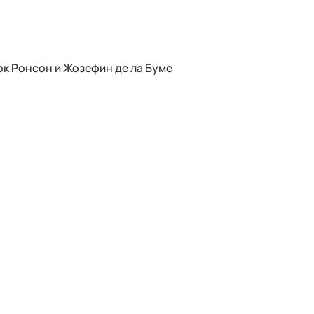
к Ронсон и Жозефин де ла Буме