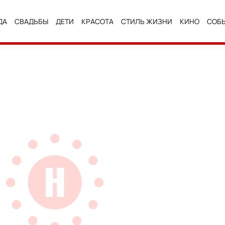
ДА
СВАДЬБЫ
ДЕТИ
КРАСОТА
СТИЛЬ ЖИЗНИ
КИНО
СОБ