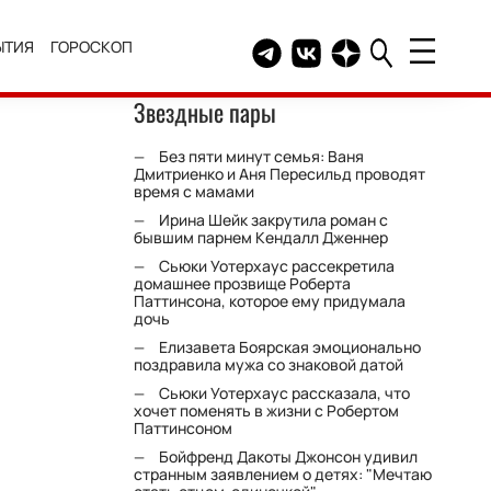
ЫТИЯ
ГОРОСКОП
Telegram канал HELLO
Группа HELLO Вконтакт
Канал HELLO в Дзе
Звездные пары
Без пяти минут семья: Ваня
Дмитриенко и Аня Пересильд проводят
время с мамами
Ирина Шейк закрутила роман с
бывшим парнем Кендалл Дженнер
Сьюки Уотерхаус рассекретила
домашнее прозвище Роберта
Паттинсона, которое ему придумала
дочь
Елизавета Боярская эмоционально
поздравила мужа со знаковой датой
Сьюки Уотерхаус рассказала, что
хочет поменять в жизни с Робертом
Паттинсоном
Бойфренд Дакоты Джонсон удивил
странным заявлением о детях: "Мечтаю