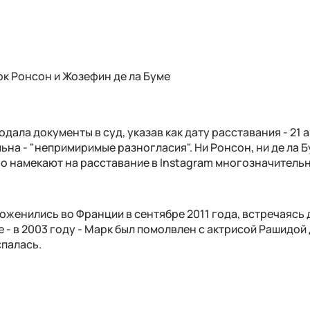
к Ронсон и Жозефин де ла Буме
ала документы в суд, указав как дату расставания - 21 а
ьна - "непримиримые разногласия". Ни Ронсон, ни де ла 
но намекают на расставание в Instagram многозначитель
оженились во Франции в сентябре 2011 года, встречаясь 
е - в 2003 году - Марк был помолвлен с актрисой Рашидой
спалась.