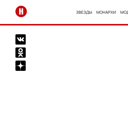
Перейти на главную
ЗВЕЗДЫ
МОНАРХИ
МО
Поделиться Вконтакте
Поделиться в Одноклассниках
Подписаться на нас в Дзен