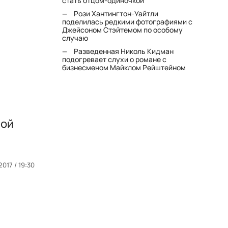
стать отцом-одиночкой"
Рози Хантингтон-Уайтли
поделилась редкими фотографиями с
Джейсоном Стэйтемом по особому
случаю
Разведенная Николь Кидман
подогревает слухи о романе с
бизнесменом Майклом Рейштейном
ной
2017 / 19:30