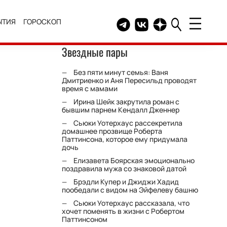
ЫТИЯ
ГОРОСКОП
Telegram канал HELLO
Группа HELLO Вконтакт
Канал HELLO в Дзе
Звездные пары
Без пяти минут семья: Ваня
Дмитриенко и Аня Пересильд проводят
время с мамами
Ирина Шейк закрутила роман с
бывшим парнем Кендалл Дженнер
Сьюки Уотерхаус рассекретила
домашнее прозвище Роберта
Паттинсона, которое ему придумала
дочь
Елизавета Боярская эмоционально
поздравила мужа со знаковой датой
Брэдли Купер и Джиджи Хадид
пообедали с видом на Эйфелеву башню
Сьюки Уотерхаус рассказала, что
хочет поменять в жизни с Робертом
Паттинсоном