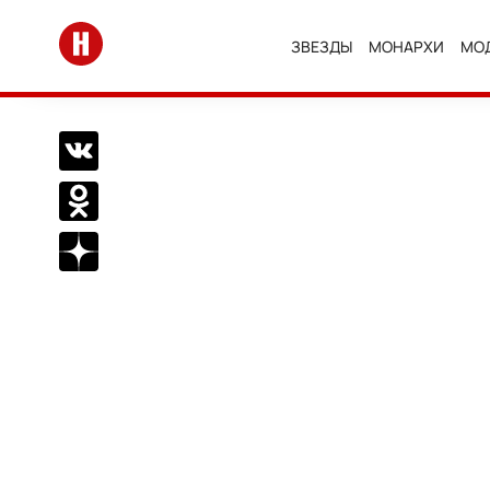
Перейти на главную
ЗВЕЗДЫ
МОНАРХИ
МО
Поделиться Вконтакте
Поделиться в Одноклассниках
Подписаться на нас в Дзен