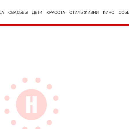
ДА
СВАДЬБЫ
ДЕТИ
КРАСОТА
СТИЛЬ ЖИЗНИ
КИНО
СОБ