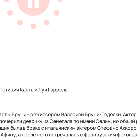
Летиция Каста и Луи Гаррель
арлы Бруни - режиссером Валерией Бруни-Тедески. Актер
дочерили девочку из Сенегала по имени Селин, но общий
иция была в браке с итальянским актером Стефано Аккорси
 Афину, а после него встречалась с французским фотогр