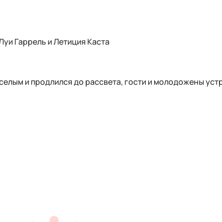
Луи Гаррель и Летиция Каста
еселым и продлился до рассвета, гости и молодожены уст