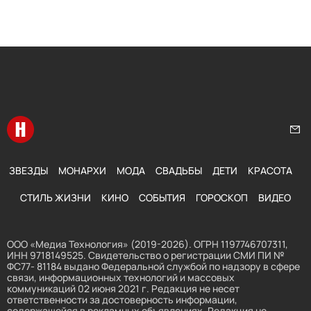
Перейти на главную
Нап
ЗВЕЗДЫ
МОНАРХИ
МОДА
СВАДЬБЫ
ДЕТИ
КРАСОТА
СТИЛЬ ЖИЗНИ
КИНО
СОБЫТИЯ
ГОРОСКОП
ВИДЕО
ООО «Медиа Технология» (2019-2026). ОГРН 1197746707311,
ИНН 9718149525. Свидетельство о регистрации СМИ ПИ №
ФС77- 81184 выдано Федеральной службой по надзору в сфере
связи, информационных технологий и массовых
коммуникаций 02 июня 2021 г. Редакция не несет
ответственности за достоверность информации,
содержащейся в рекламных объявлениях. Редакция не