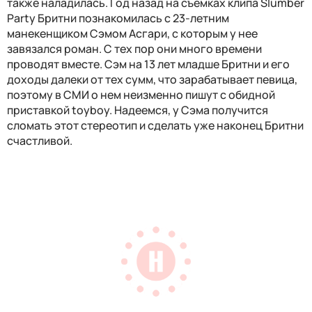
также наладилась. Год назад на съемках клипа Slumber
Party Бритни познакомилась с 23-летним
манекенщиком Сэмом Асгари, с которым у нее
завязался роман. С тех пор они много времени
проводят вместе. Сэм на 13 лет младше Бритни и его
доходы далеки от тех сумм, что зарабатывает певица,
поэтому в СМИ о нем неизменно пишут с обидной
приставкой toyboy. Надеемся, у Сэма получится
сломать этот стереотип и сделать уже наконец Бритни
счастливой.