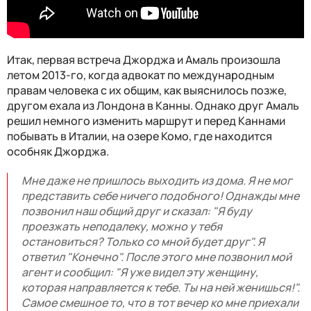
Итак, первая встреча Джорджа и Амаль произошла
летом 2013-го, когда адвокат по международным
правам человека с их общим, как выяснилось позже,
другом ехала из Лондона в Канны. Однако друг Амаль
решил немного изменить маршрут и перед Каннами
побывать в Италии, на озере Комо, где находится
особняк Джорджа.
Мне даже не пришлось выходить из дома. Я не мог
представить себе ничего подобного! Однажды мне
позвонил наш общий друг и сказал: "Я буду
проезжать неподалеку, можно у тебя
остановиться? Только со мной будет друг". Я
ответил "Конечно". После этого мне позвонил мой
агент и сообщил: "Я уже видел эту женщину,
которая направляется к тебе. Ты на ней женишься!".
Самое смешное то, что в тот вечер ко мне приехали