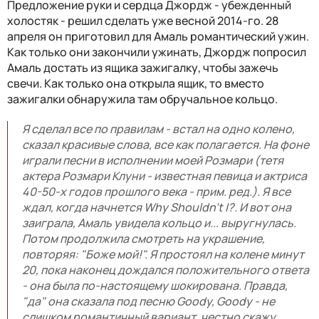
Предложение руки и сердца Джордж - убежденный
холостяк - решил сделать уже весной 2014-го. 28
апреля он приготовил для Амаль романтический ужин.
Как только они закончили ужинать, Джордж попросил
Амаль достать из ящика зажигалку, чтобы зажечь
свечи. Как только она открыла ящик, то вместо
зажигалки обнаружила там обручальное кольцо.
Я сделал все по правилам - встал на одно колено,
сказал красивые слова, все как полагается. На фоне
играли песни в исполнении моей Розмари (тетя
актера Розмари Клуни - известная певица и актриса
40-50-х годов прошлого века - прим. ред.). Я все
ждал, когда начнется Why Shouldn't I?. И вот она
заиграла, Амаль увидела кольцо и... выругнулась.
Потом продолжила смотреть на украшение,
повторяя: "Боже мой!". Я простоял на колене минут
20, пока наконец дождался положительного ответа
- она была по-настоящему шокирована. Правда,
"да" она сказала под песню Goody, Goody - не
слишком романтичный вариант, честно скажу.