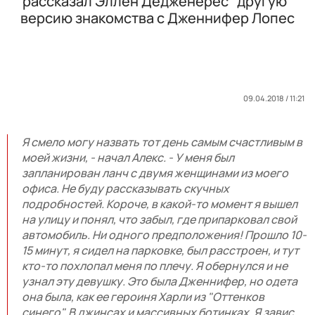
рассказал Эллен Дедженерес "другую"
версию знакомства с Дженнифер Лопес
09.04.2018 / 11:21
Я смело могу назвать тот день самым счастливым в
моей жизни, - начал Алекс. - У меня был
запланирован ланч с двумя женщинами из моего
офиса. Не буду рассказывать скучных
подробностей. Короче, в какой-то момент я вышел
на улицу и понял, что забыл, где припарковал свой
автомобиль. Ни одного предположения! Прошло 10-
15 минут, я сидел на парковке, был расстроен, и тут
кто-то похлопал меня по плечу. Я обернулся и не
узнал эту девушку. Это была Дженнифер, но одета
она была, как ее героиня Харли из "Оттенков
синего". В джинсах и массивных ботинках. Я завис