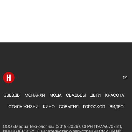
Перейти на главную
Нап
ЗВЕЗДЫ
МОНАРХИ
МОДА
СВАДЬБЫ
ДЕТИ
КРАСОТА
СТИЛЬ ЖИЗНИ
КИНО
СОБЫТИЯ
ГОРОСКОП
ВИДЕО
ООО «Медиа Технология» (2019-2026). ОГРН 1197746707311,
ИНН 9718149525. Свидетельство о регистрации СМИ ПИ №