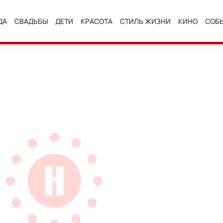
ДА
СВАДЬБЫ
ДЕТИ
КРАСОТА
СТИЛЬ ЖИЗНИ
КИНО
СОБ