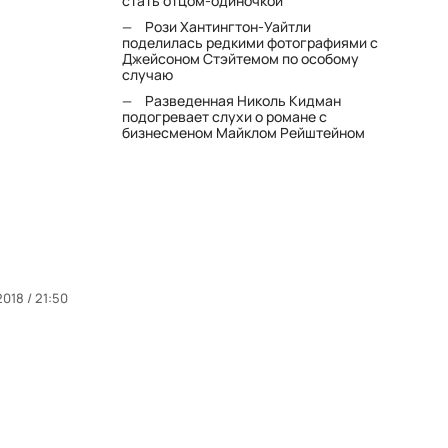
стать отцом-одиночкой"
Рози Хантингтон-Уайтли
поделилась редкими фотографиями с
Джейсоном Стэйтемом по особому
случаю
Разведенная Николь Кидман
подогревает слухи о романе с
бизнесменом Майклом Рейштейном
2018 / 21:50