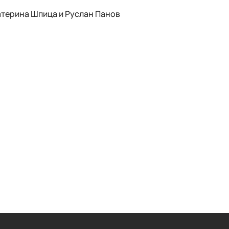
атерина Шпица и Руслан Панов