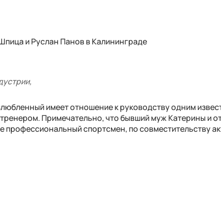
Шпица и Руслан Панов в Калининграде
дустрии,
возлюбленный имеет отношение к руководству одним извес
 тренером. Примечательно, что бывший муж Катерины и от
же профессиональный спортсмен, по совместительству ак