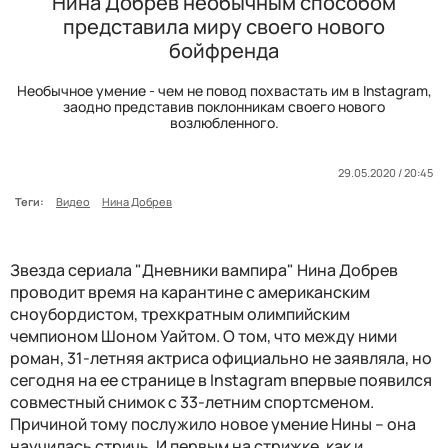
Нина Добрев необычным способом
представила миру своего нового
бойфренда
Необычное умение - чем не повод похвастать им в Instagram,
заодно представив поклонникам своего нового
возлюбленного.
29.05.2020 / 20:45
Теги:
Видео
Нина Добрев
Звезда сериала "Дневники вампира" Нина Добрев
проводит время на карантине с американским
сноубордистом, трехкратным олимпийским
чемпионом Шоном Уайтом. О том, что между ними
роман, 31-летняя актриса официально не заявляла, но
сегодня на ее странице в Instagram впервые появился
совместный снимок с 33-летним спортсменом.
Причиной тому послужило новое умение Нины – она
научилась стричь. И первым на стрижке, как и