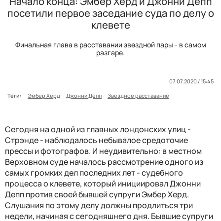
Начало конца: Эмбер Херд и Джонни Депп
посетили первое заседание суда по делу о
клевете
Финальная глава в расставании звездной пары - в самом
разгаре.
07.07.2020 / 15:45
Теги:
Эмбер Херд
Джонни Депп
Звездное расставание
Сегодня на одной из главных лондонских улиц -
Стрэнде - наблюдалось небывалое средоточие
прессы и фотографов. И неудивительно: в местном
Верховном суде началось рассмотрение одного из
самых громких дел последних лет - судебного
процесса о клевете, который инициировал Джонни
Депп против своей бывшей супруги Эмбер Херд.
Слушания по этому делу должны продлиться три
недели, начиная с сегодняшнего дня. Бывшие супруги