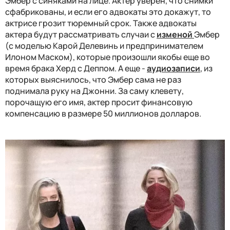
Эмбер с синяками на лице. Актер уверен, что снимки
сфабрикованы, и если его адвокаты это докажут, то
актрисе грозит тюремный срок. Также адвокаты
актера будут рассматривать случаи с
изменой
Эмбер
(с моделью Карой Делевинь и предпринимателем
Илоном Маском), которые произошли якобы еще во
время брака Херд с Деппом. А еще -
аудиозаписи
, из
которых выяснилось, что Эмбер сама не раз
поднимала руку на Джонни.
За саму клевету,
порочащую его имя, актер просит финансовую
компенсацию в размере 50 миллионов долларов.