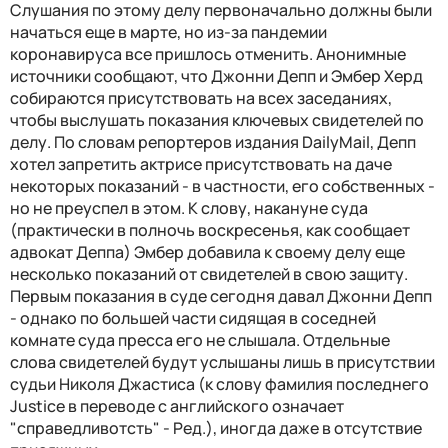
Слушания по этому делу первоначально должны были
начаться еще в марте, но из-за пандемии
коронавируса все пришлось отменить. Анонимные
источники сообщают, что Джонни Депп и Эмбер Херд
собираются присутствовать на всех заседаниях,
чтобы выслушать показания ключевых свидетелей по
делу. По словам репортеров издания DailyMail, Депп
хотел запретить актрисе присутствовать на даче
некоторых показаний - в частности, его собственных -
но не преуспел в этом. К слову, накануне суда
(практически в полночь воскресенья, как сообщает
адвокат Деппа) Эмбер добавила к своему делу еще
несколько показаний от свидетелей в свою защиту.
Первым показания в суде сегодня давал Джонни Депп
- однако по большей части сидящая в соседней
комнате суда пресса его не слышала. Отдельные
слова свидетелей будут услышаны лишь в присутствии
судьи Николя Джастиса (к слову фамилия последнего
Justice в переводе с английского означает
"справедливотсть" - Ред.), иногда даже в отсутствие