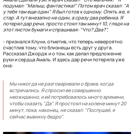
подумал: "Малыш, фантастика!" Потом врач сказал: "А
у тебя там еще один". Я был готов к одному. Опять же, я
стар. А тут внезапно не один, а сразу два ребенка. Я
потерял дар речи, просто стоял там минут 10, глядя на
этот листок бумаги и спрашивая: "Что? Два?",
- признался Клуни, отметив, что теперь невероятно
счастлив тому, что близнецы есть друг у друга.
Рассказал Джордж и о том, как делал предложение
руки и сердца Амаль. И здесь дар речи потеряла уже
она:
Мы никогда не разговаривали о браке, когда
встречались. Я спросил ее совершенно
неожиданно, и ей потребовалось много времени,
чтобы сказать "Да". Я простоял на колене минут 20
минут, пока, наконец, не сказал: "Послушай, я
сейчас вывихну бедро".