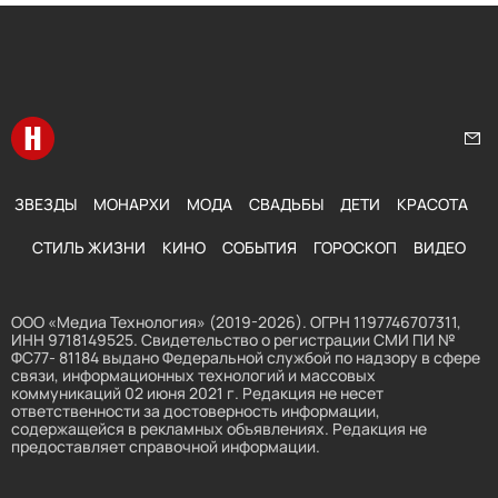
Перейти на главную
Нап
ЗВЕЗДЫ
МОНАРХИ
МОДА
СВАДЬБЫ
ДЕТИ
КРАСОТА
СТИЛЬ ЖИЗНИ
КИНО
СОБЫТИЯ
ГОРОСКОП
ВИДЕО
ООО «Медиа Технология» (2019-2026). ОГРН 1197746707311,
ИНН 9718149525. Свидетельство о регистрации СМИ ПИ №
ФС77- 81184 выдано Федеральной службой по надзору в сфере
связи, информационных технологий и массовых
коммуникаций 02 июня 2021 г. Редакция не несет
ответственности за достоверность информации,
содержащейся в рекламных объявлениях. Редакция не
предоставляет справочной информации.