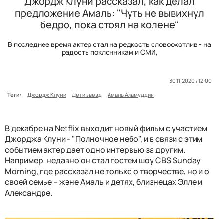
Джордж Клуни рассказал, как делал
предложение Амаль: "Чуть не вывихнул
бедро, пока стоял на колене"
В последнее время актер стал на редкость словоохотлив - на
радость поклонникам и СМИ,
30.11.2020 / 12:00
Теги:
Джордж Клуни
Дети звезд
Амаль Аламуддин
В декабре на Netflix выходит новый фильм с участием
Джорджа Клуни - "Полночное небо", и в связи с этим
событием актер дает одно интервью за другим.
Например, недавно он стал гостем шоу CBS Sunday
Morning, где рассказал не только о творчестве, но и о
своей семье – жене Амаль и детях, близнецах Элле и
Александре.