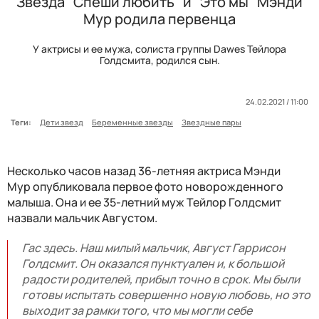
Звезда "Спеши любить" и "Это мы" Мэнди
Мур родила первенца
У актрисы и ее мужа, солиста группы Dawes Тейлора
Голдсмита, родился сын.
24.02.2021 / 11:00
Теги:
Дети звезд
Беременные звезды
Звездные пары
Несколько часов назад 36-летняя актриса Мэнди
Мур опубликовала первое фото новорожденного
малыша. Она и ее 35-летний муж Тейлор Голдсмит
назвали мальчик Августом.
Гас здесь. Наш милый мальчик, Август Гаррисон
Голдсмит. Он оказался пунктуален и, к большой
радости родителей, прибыл точно в срок. Мы были
готовы испытать совершенно новую любовь, но это
выходит за рамки того, что мы могли себе