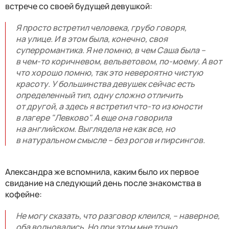
встрече со своей будущей девушкой:
Я просто встретил человека, грубо говоря,
на улице. И в этом была, конечно, своя
суперромантика. Я не помню, в чем Саша была –
в чем-то коричневом, вельветовом, по-моему. А вот
что хорошо помню, так это невероятно чистую
красоту. У большинства девушек сейчас есть
определенный тип, одну сложно отличить
от другой, а здесь я встретил что-то из юности
в лагере "Левково". А еще она говорила
на английском. Выглядела не как все, но
в натуральном смысле – без рогов и пирсингов.
Александра же вспомнила, каким было их первое
свидание на следующий день после знакомства в
кофейне:
Не могу сказать, что разговор клеился, – наверное,
оба волновались. Но при этом мне точно