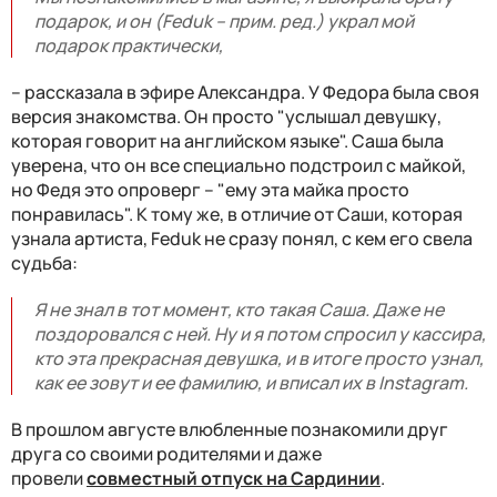
подарок, и он (Feduk – прим. ред.) украл мой
подарок практически,
– рассказала в эфире Александра. У Федора была своя
версия знакомства. Он просто "услышал девушку,
которая говорит на английском языке". Саша была
уверена, что он все специально подстроил с майкой,
но Федя это опроверг – "ему эта майка просто
понравилась". К тому же, в отличие от Саши, которая
узнала артиста, Feduk не сразу понял, с кем его свела
судьба:
Я не знал в тот момент, кто такая Саша. Даже не
поздоровался с ней. Ну и я потом спросил у кассира,
кто эта прекрасная девушка, и в итоге просто узнал,
как ее зовут и ее фамилию, и вписал их в Instagram.
В прошлом августе влюбленные познакомили друг
друга со своими родителями и даже
провели
совместный отпуск на Сардинии
.