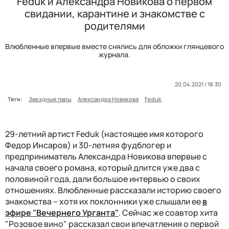
Feduk и Александра Новикова о первом
свидании, карантине и знакомстве с
родителями
Влюбленные впервые вместе снялись для обложки глянцевого
журнала.
20.04.2021 / 18:30
Теги:
Звездные пары
Александра Новикова
Feduk
29-летний артист Feduk (настоящее имя которого
Федор Инсаров) и 30-летняя фудблогер и
предприниматель Александра Новикова впервые с
начала своего романа, который длится уже два с
половиной года, дали большое интервью о своих
отношениях. Влюбленные рассказали историю своего
знакомства – хотя их поклонники уже слышали ее
в
эфире "Вечернего Урганта"
. Сейчас же соавтор хита
"Розовое вино" рассказал свои впечатления о первой