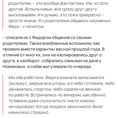
родителям, – это вообще фантастика. Мы, кстати,
другие. Вспыльчивые, все сразу друг другу
высказываем. И я думаю, это тоже прекрасно –
просто иначе. Я с родителями общаюсь на равных.
Федя – с почетом,
– описала их с Федором общение со своими
родителями.
Также влюбленные вспомнили, как
провели вместе карантин весной прошлой года. В
отличие от многих, они не изолировались друг о
друга, а наоборот, собрались семьями на даче у
Новиковых, а собак выгуливали по очереди.
Мы оба работали: Федя в комнате записывался
(музыку), закрыв все шторы, а я либо готовила, либо
занималась спортом, либо сидела на звонках
по работе. Встречались по вечерам, как обычно.
Успевали даже соскучиться, никто никому
не надоедал. Когда локдаун закончился, было
немножко страшно,